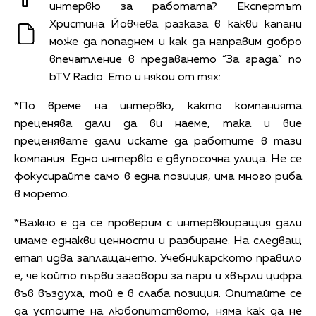
интервю за работата? Експертът
Христина Йовчева разказа в какви капани
може да попаднем и как да направим добро
впечатление в предаването “За града” по
bTV Radio. Ето и някои от тях:
*По време на интервю, както компанията
преценява дали да ви наеме, така и вие
преценявате дали искате да работите в тази
компания. Едно интервю е двупосочна улица. Не се
фокусирайте само в една позиция, има много риба
в морето.
*Важно е да се проверим с интервюиращия дали
имаме еднакви ценности и разбиране. На следващ
етап идва заплащането. Учебникарското правило
е, че който първи заговори за пари и хвърли цифра
във въздуха, той е в слаба позиция. Опитайте се
да устоите на любопитството, няма как да не