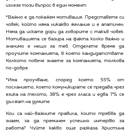
излезе този въпрос в един момент.
*Важно е да покажем мотивация. Представете си
човек, който няма никакво желание и е апатичен.
Няма да искате дори да говорите с такъв човек.
Мотивацията се базира на факта колко важно и
значимо е нещо за теб. Отделете време да
проучите компанията, в която кандидатствате.
Колкото повече знаете за компанията, толкова
по-добре.
*Има проучване, според което 55% от
посланието, което комуникирате се предава чрез
езика на тялото, 38% е чрез гласа и едва 7% се
дължат на думите.
Кои са най-важните правила, които трябва да
знаем, за да преминем успешно интервю за
работа? Чуйте какво още разказа Христина