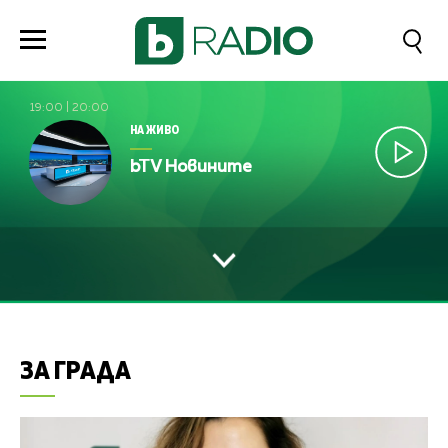
19:00
|
20:00
НА ЖИВО
bTV Новините
ЗА ГРАДА