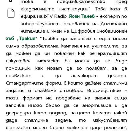
това е предизвикателство пред
академичните институции” Това каза в
ефира на bTV Radio
Ясен Танев
- експерт по
киберсигурност, основател на Дигитално
читалище и член на Цифровия иновационен
хъб
„
Тракия
“.
“Трябва да започнем с една много
силна образователна кампания на учителите, за
да можем да им покажем как генеративният
изкуствен интелект би могъл да им бъде
помощник, как могат да го ползват, за да
привлекат и да ангажират децата.
Стандартните форми, в които даваме статични
задания и очакваме отговори впоследствие -
този формат на предаване на знания също
започва много бързо да се амортизира и да
деградира като подход, защото когато някой
даде статична задача, то изкуственият
интелект много бързо може да даде решение”,