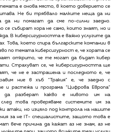
стемата е онова място, в което доверието се
щитава. Не би трябвало малките неща да ни
а да ни помагат да сме по-силни заедно.
 се събират хора не само, които знаят, но и
жда. В киберсигурността е важно услугите да
х. Това, което спира българските компании в
во по темата киберсигурност е, че хората се
наят открито, че те могат да бъдат кибер
нати. Страхуват се, че киберсигурността ще
аят, че не е застрашена и последното е, че
равим ние в хъб “Тракия” е, че заедно с
е и растежа и програма “Цифрова Европа”
те да разберат какво е нивото им на
, след това проверяваме системите им за
ски атаки, но изцяло под контрола на нашите
ения за не IT- специалистите, защото това е
мат вече причина да кажат аз не знам, аз не
м нужните пари, защото всичките тези услуги