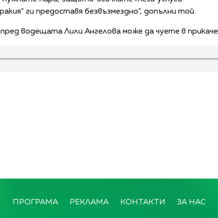
акия” ги предоставя безвъзмездно”, допълни той.
 пред водещата Лили Ангелова може да чуете в прика
ПРОГРАМА
РЕКЛАМА
КОНТАКТИ
ЗА НАС