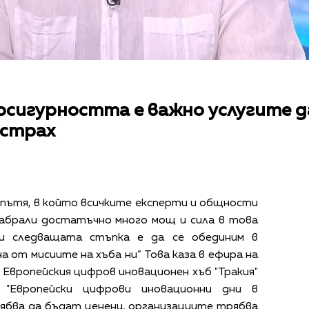
ерсигурността е важно услугите 
 страх
а пътя, в който всичките експерти и общности
набрали достатъчно много мощ и сила в това
 и следващата стъпка е да се обединим в
а от мисиите на хъба ни” Това каза в ефира на
т
Европейския цифров иновационен хъб "Тракия"
а
"Европейски цифрови иновационни дни в
ябва да бъдат ценени, организациите трябва