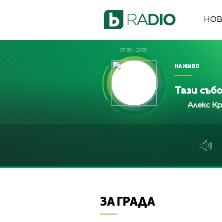
НО
07:50
|
12:00
НА ЖИВО
Тази съб
Алекс Кръстева, Ж
Алекс Кръстева, Ж
Алекс Кръстева
ЗА ГРАДА