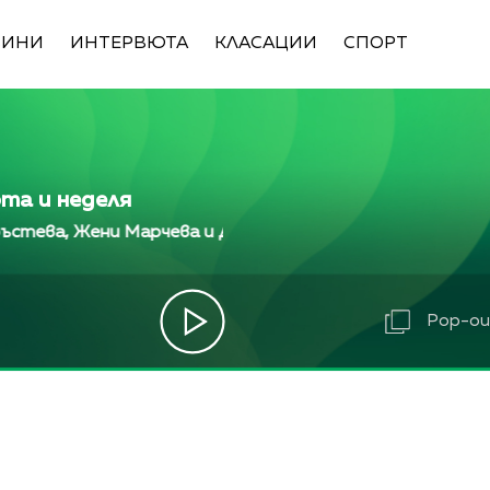
ВИНИ
ИНТЕРВЮТА
КЛАСАЦИИ
СПОРТ
ота и неделя
ени Марчева и Диана Любенова
Алекс Кръстева, 
ени Марчева и Диана Любенова
Алекс Кръстева, 
, Жени Марчева и Диана Любенова
Алекс Кръстев
Pop-out