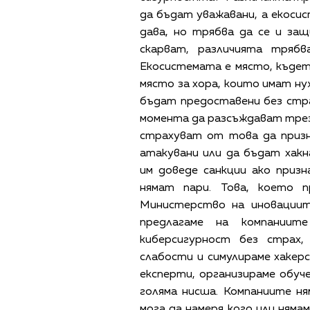
да бъдат уважавани, а екоси
дава, но трябва да се и за
скарват, различията трябв
Екосистемата е място, където
място за хора, които имат ну
бъдат предоставени без стра
момента да разсъждават трез
страхуват от това да приз
атакувани или да бъдат хак
им доведе санкции ако призн
нямат пари. Това, което п
Министерство на иновациит
предлагаме на компании
киберсигурност без страх
слабости и симулираме хакер
експерти, организираме обуч
голяма нисша. Компаниите ня
мога да намеря кого или няма