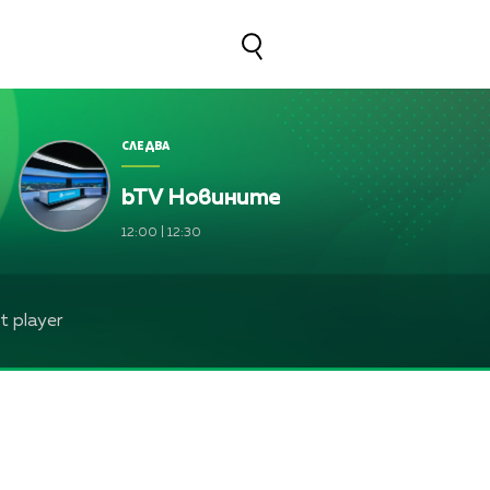
СЛЕДВА
bTV Новините
Жени Марчева и Диана Любенова
12:00
|
12:30
Жени Марчева и Диана Любенова
а, Жени Марчева и Диана Любенова
 player