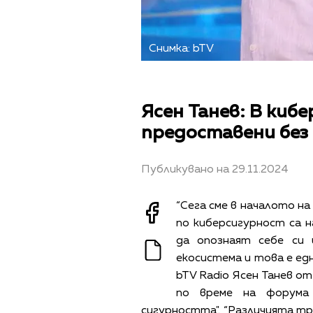
Снимка: bTV
Ясен Танев: В киб
предоставени без
Публикувано на 29.11.2024
“Сега сме в началото н
по киберсигурност са 
да опознаят себе си
екосистема и това е едн
bTV Radio Ясен Танев о
по време на
форум
сигурността".
“Различията тр