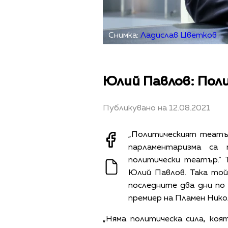
Снимка:
Ладислав Цветков
Юлий Павлов: По
Публикувано на 12.08.2021
„Политическият театър
парламентаризма са
политически театър.“ 
Юлий Павлов. Така той
последните два дни п
премиер на Пламен Нико
„Няма политическа сила, ко