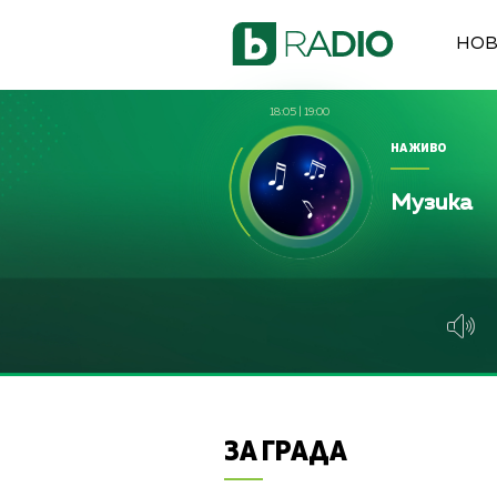
НО
18:05
|
19:00
НА ЖИВО
Музика
ЗА ГРАДА