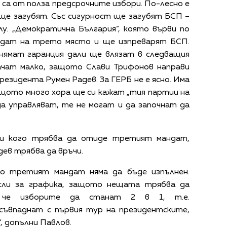
е са от полза предсрочните избори. По-лесно е
 ще загубят. Със сигурност ще загубят БСП –
у. „Демократична България“, която върви по
идат на трето място и ще изпреварят БСП.
“ нямат гаранция дали ще влязат в следващия
ачат малко, защото Слави Трифонов направи
президента Румен Радев. За ГЕРБ не е ясно. Има
ащото много хора ще си кажат „тия партии на
а управляват, те не могат и да започнат да
ри кого трябва да отиде третият мандат,
ев трябва да връчи.
то третият мандат няма да бъде изпълнен.
сли за графика, защото нещата трябва да
 че изборите да станат 2 в 1, т.е.
съвпаднат с първия тур на президентските,
, допълни Павлов.