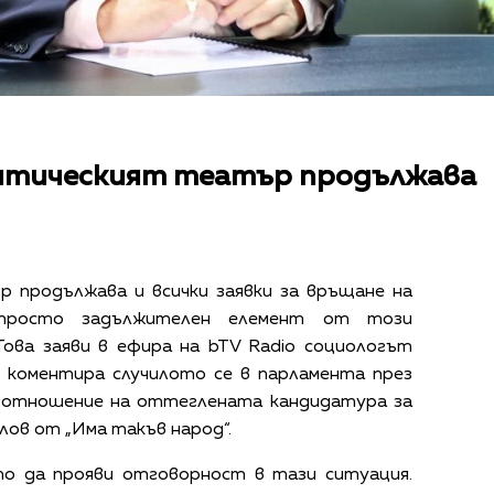
литическият театър продължава
 продължава и всички заявки за връщане на
 просто задължителен елемент от този
Това заяви в ефира на
bTV Radio
социологът
 коментира случилото се в парламента през
о отношение на оттеглената кандидатура за
лов от „Има такъв народ“.
ято да прояви отговорност в тази ситуация.