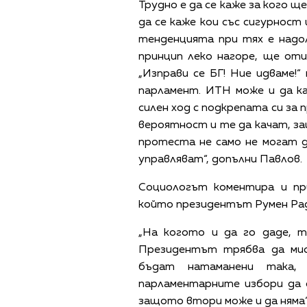
Трудно е да се каже за кого щ
да се каже кои със сигурност
тенденцията при тях е надол
принцип леко нагоре, ще от
„Изправи се БГ! Ние идваме!
парламент. ИТН може и да к
силен ход с подкрепата си за 
вероятност и те да качат, з
протеста не само не могат д
управляват“, допълни Павлов.
Социологът коментира и п
който президентът Румен Рад
„На когото и да го даде, 
Президентът трябва да ми
бъдат натаманени така,
парламентарните избори да 
защото втори може и да няма“