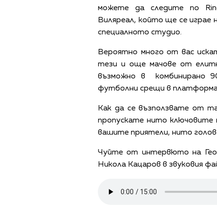
можете да следите по Ri
Виляреал, който ще се играе 
специалното студио.
Вероятно много от вас иска
тези и още мачове от елитн
възможно в комбинирано 90
футболни срещи в платформата
Как да се възползвате от та
пропускате нито ключовите 
вашите приятели, нито голов
Чуйте от интервюто на Гео
Никола Кацаров в звуковия фа