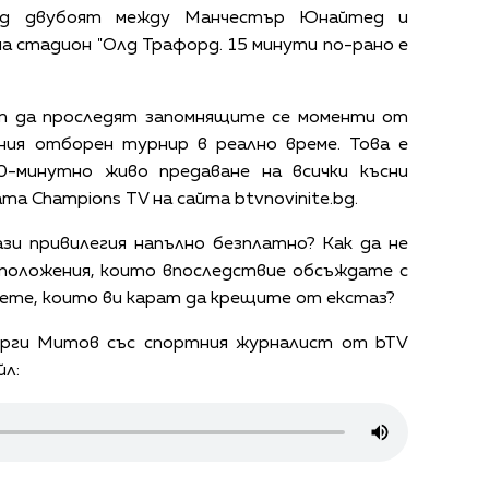
ng двубоят между Манчестър Юнайтед и
на стадион "Олд Трафорд. 15 минути по-рано е
т да проследят запомнящите се моменти от
ия отборен турнир в реално време. Това е
-минутно живо предаване на всички късни
 Champions TV на сайта btvnovinite.bg.
зи привилегия напълно безплатно? Как да не
положения, които впоследствие обсъждате с
ете, които ви карат да крещите от екстаз?
рги Митов със спортния журналист от bTV
йл: