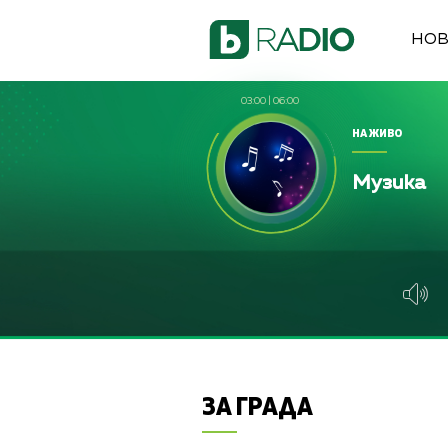
НО
03:00
|
06:00
НА ЖИВО
Музика
ЗА ГРАДА