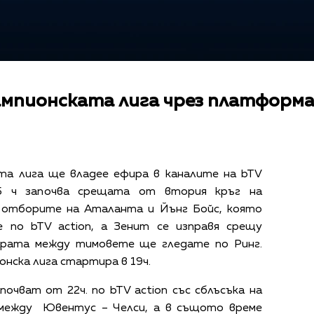
ампионската лига чрез платформа
та лига ще владее ефира в каналите на bTV
45 ч започва срещата от втория кръг на
 отборите на Аталанта и Йънг Бойс, която
 по bTV action, а Зенит се изправя срещу
арата между тимовете ще гледате по Ринг.
ска лига стартира в 19ч.
очват от 22ч. по bTV action със сблъсъка на
 между Ювентус – Челси, а в същото време