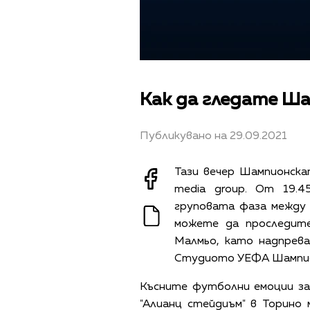
Как да гледате Ш
Публикувано на 29.09.2021
Тази вечер Шампионска
media group. От 19.
груповата фаза между
можете да проследите
Малмьо, като надпрев
Студиото УЕФА Шампион
Късните футболни емоции зап
"Алианц стейдиъм" в Торино