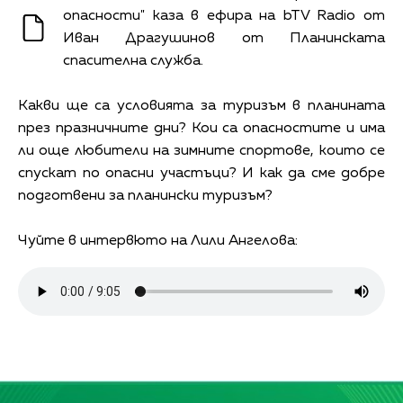
опасности" каза в ефира на bTV Radio от
Иван Драгушинов от Планинската
спасителна служба.
Какви ще са условията за туризъм в планината
през празничните дни? Кои са опасностите и има
ли още любители на зимните спортове, които се
спускат по опасни участъци? И как да сме добре
подготвени за планински туризъм?
Чуйте в интервюто на Лили Ангелова: