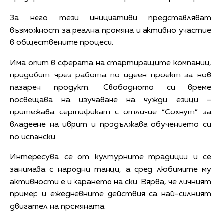
За него тези инициативи представляват
възможност за реална промяна и активно участие
в обществените процеси.
Има опит в сферата на стартиращите компании,
придобит чрез работа по идеен проект за нов
пазарен продукт. Свободното си време
посвещава на изучаване на чужди езици –
притежава сертификат с отличие “Сохнут” за
владеене на иврит и продължава обучението си
по испански.
Интересува се от културните традиции и се
занимава с народни танци, а сред любимите му
активности е и карането на ски. Вярва, че личният
пример и ежедневните действия са най-силният
двигател на промяната.