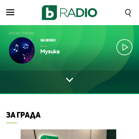
03:00
|
06:00
НА ЖИВО
Музика
ЗА ГРАДА