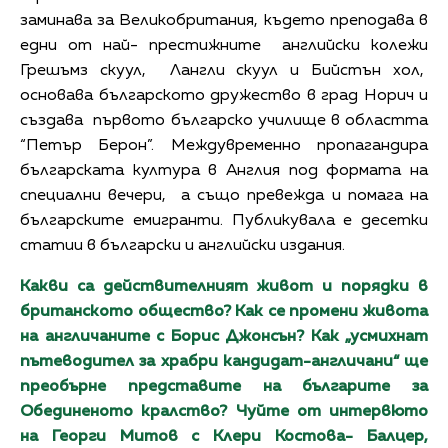
заминава за Великобритания, където преподава в
едни от най- престижните английски колежи
Грешъмз скуул, Лангли скуул и Бийстън хол,
основава българското дружество в град Норич и
създава първото българско училище в областта
“Петър Берон”. Междувременно пропагандира
българската култура в Англия под формата на
специални вечери, а също превежда и помага на
българските емигранти. Публикувала е десетки
статии в български и английски издания.
Какви са действителният живот и порядки в
британското общество? Как се промени живота
на англичаните с Борис Джонсън? Как „усмихнат
пътеводител за храбри кандидат-англичани“ ще
преобърне представите на българите за
Обединеното кралство? Чуйте от интервюто
на Георги Митов с Клери Костова- Балцер,