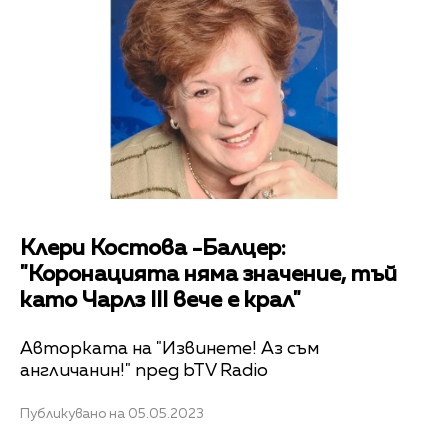
Клери Костова -Балцер:
"Коронацията няма значение, тъй
като Чарлз III вече е крал"
Авторката на "Извинете! Аз съм
англичанин!" пред bTV Radio
Публикувано на 05.05.2023