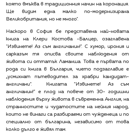
която вмъква в традиционния начин на коронация.
Ще видим една малко по-модернизирана
Великобритания, но не много".
Наскоро в София бе представена най-новата
книга на Клери Костова -Балцер, озаглавена
"Извинете! Аз съм англичанин!". С хумор, ирония и
сарказъм тя описва своите наблюдения от
живота си оттатък Ламанша. Това е първата по
рода си книга в България, чието подзаглавие е
„усмихнат пътеводител за храбри кандидат-
англичани“. Книгата “Извинете! Аз съм
англичанин!” е плод на повече от 30- годишни
наблюдения върху живота в съвременна Англия, на
странностите и чудатостите на нейния народ,
които не винаги са разбираеми от чужденеца и по
специално от българина, независимо от това
колко дълго е живял там.