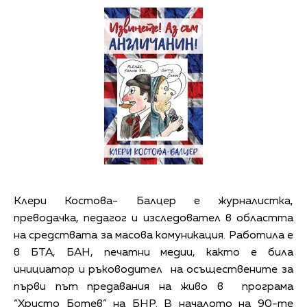
Клери Костова- Балцер е журналистка,
преводачка, педагог и изследовател в областта
на средствата за масова комуникация. Работила е
в БТА, БАН, печатни медии, както е била
инициатор и ръководител на осъществените за
първи път предавания на живо в програма
“Христо Ботев” на БНР. В началото на 90-те