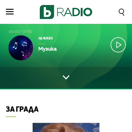
00:00
|
07:50
НА ЖИВО
Музика
ЗА ГРАДА