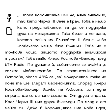
„С това коронясване или не, няма значение,
тъй като Чарлз III вече е крал. Това е нещо
като представление, за да се поддържа
духа на монархията. Така беше и по-рано,
когато майка му Елизабет II беше жива
-повечето неща бяха външни. Това не е
толкова лошо, защото поддържа английския
туризъм.“. Това заяви Клери Костова -Балцер пред
bTV Radio. По думите й, събитието се очаква „с
голямо любопитство. По статистиките на
Острова, около 48% са „за“ монархията, така че
поне те ще гледат церемонията". Според Клери
Костова-Балцер, всичко на Албиона, „от една
страна, ще си остане същото. От друга страна,
Крал Чарлз III има други възгледи. По-млад е от
майка си. Даже в коронацията има нова идея,