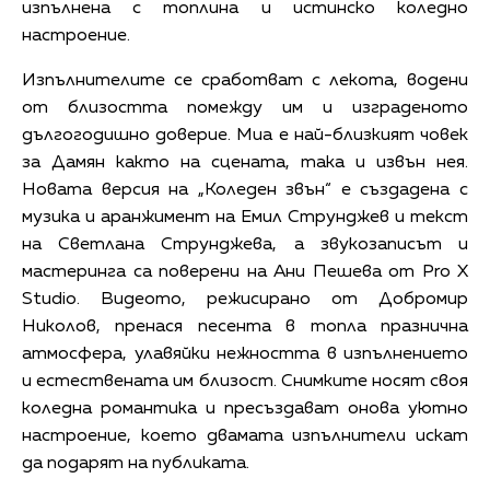
изпълнена с топлина и истинско коледно
настроение.
Изпълнителите се сработват с лекота, водени
от близостта помежду им и изграденото
дългогодишно доверие. Миа е най-близкият човек
за Дамян както на сцената, така и извън нея.
Новата версия на „Коледен звън“ е създадена с
музика и аранжимент на Емил Струнджев и текст
на Светлана Струнджева, а звукозаписът и
мастеринга са поверени на Ани Пешева от Pro X
Studio. Видеото, режисирано от Добромир
Николов, пренася песента в топла празнична
атмосфера, улавяйки нежността в изпълнението
и естествената им близост. Снимките носят своя
коледна романтика и пресъздават онова уютно
настроение, което двамата изпълнители искат
да подарят на публиката.