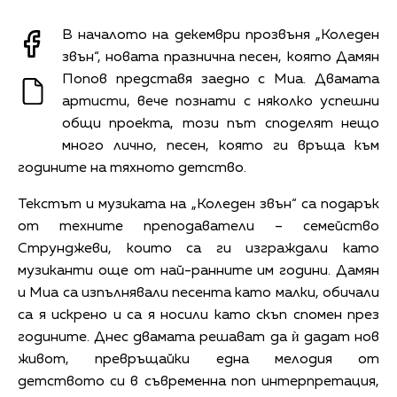
В началото на декември прозвъня „Коледен
звън“, новата празнична песен, която Дамян
Попов представя заедно с Миа. Двамата
артисти, вече познати с няколко успешни
общи проекта, този път споделят нещо
много лично, песен, която ги връща към
годините на тяхното детство.
Текстът и музиката на „Коледен звън“ са подарък
от техните преподаватели – семейство
Струнджеви, които са ги изграждали като
музиканти още от най-ранните им години. Дамян
и Миа са изпълнявали песента като малки, обичали
са я искрено и са я носили като скъп спомен през
годините. Днес двамата решават да ѝ дадат нов
живот, превръщайки една мелодия от
детството си в съвременна поп интерпретация,