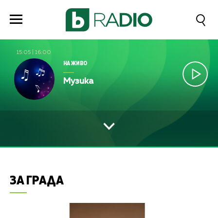
15:05
|
16:00
НА ЖИВО
Музика
ЗА ГРАДА