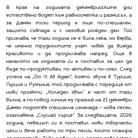
В края на годината декемврийските дни
естествено водят към равносметка и размисъл, а
за Дамян този период е още по-специален,
защото съвпада и с неговия рожден ден. Той
признава, че тази година не е била лека, но вярва,
че именно трудностите учат човек да вижда
красивото и да продължава напред. Още в
началото на годината си е поставил за цел да
бъде по-продуктивен, по-активен и по-смел. След
успеха на „Do It All Again“, която звуча в Турция,
Гърция и Румъния, той продължава с поредица от
нови проекти. „Коледен звън“ е част от тази
вълна, а по повод личния му празник на 21 декември
Дамян подготвя специална изненада – нова песен,
озаглавена „Слушай сърце“. За следващата, 2026
година, певецът си е поставил нови творчески
цели и вече работи по три песни, които планира