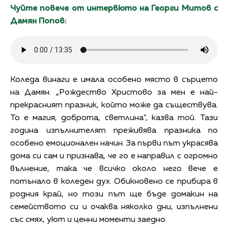
Чуйте повече от интервюто на Георги Митов с
Дамян Попов:
Коледа винаги е имала особено място в сърцето
на Дамян. „Рождество Христово за мен е най-
прекрасният празник, който може да съществува.
То е магия, доброта, светлина“, казва той. Тази
година изпълнителят преживява празника по
особено емоционален начин. За първи път украсява
дома си сам и признава, че го е направил с огромно
вълнение, така че всичко около него вече е
потънало в коледен дух. Обикновено се прибира в
родния край, но този път ще бъде домакин на
семейството си и очаква няколко дни, изпълнени
със смях, уют и ценни моменти заедно.