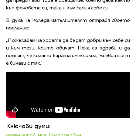
да представи. Това е обещание, което дава както
към феновете си, така и към самия себе си.
В духа на Коледа изпълнителят отправя своето
послание:
„Пожелавам на хората да бъдат добри към себе си
и към тези, които обичат. Нека са здрави и да
помнят, че когато вярата им е силна, Всевишният
е винаги с тях.“
Ключови думи:
дамян попов,
миа,
Коледен звън