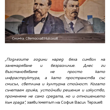
Снимка: Светослав Николов
„Подлезите години наред бяха символ на
занемаряване и безразличие. Днес ги
възстановяваме не просто като
инфраструктура, а като пространства със
смисъл, светлина и културна стойност. Когато
съчетаем грижа, устойчиви решения и изкуство,
променяме не само средата, но и отношението
към града“,
заяви кметът на София Васил Терзиев.