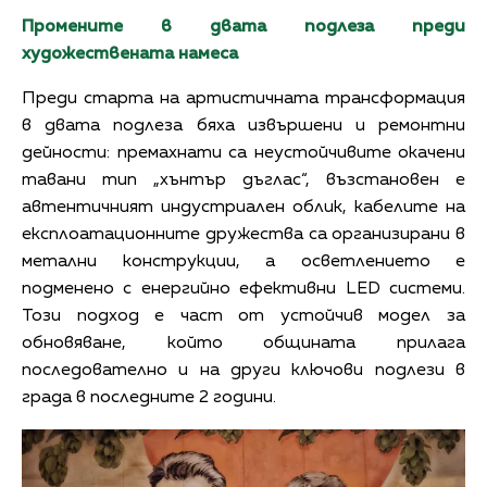
Промените в двата подлеза преди
художествената намеса
Преди старта на артистичната трансформация
в двата подлеза бяха извършени и ремонтни
дейности: премахнати са неустойчивите окачени
тавани тип „хънтър дъглас“, възстановен е
автентичният индустриален облик, кабелите на
експлоатационните дружества са организирани в
метални конструкции, а осветлението е
подменено с енергийно ефективни LED системи.
Този подход е част от устойчив модел за
обновяване, който общината прилага
последователно и на други ключови подлези в
града в последните 2 години.