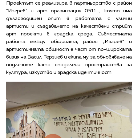
Проектът се реализира в партньорство с район
“Изгрев” и арт организация 0511 , която има
дългогодишен опит в работата с улични
артисти и създаването на качествени стрийт
арт проекти в градска среда. Съвместната
работа между общината, район „Изгрев“ и
артистичната общност е част от по-широката
визия на Васил Терзиев и екипа му за обновяване на
подлезите като споделени пространства за
култура, изкуство и градска идентичност.