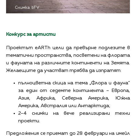
Снимка: bTV
Конкурс за артисти
Проектът eARTh цели да превърне подлезите в
тематични пространства, посветени на флората
и фауната на различните континенти на Земята.
Желаещите да участват трябва да изпратят:
пълноцветна скица на тема „Флора и фауна“
за един от седемте континента – Европа,
Азия, Африка, Северна Америка, Южна
Америка, Австралия или Антарктида;
2–4 снимки на вече реализирани техни
проекти.
Предложения се приемат до 28 февруари на имейл