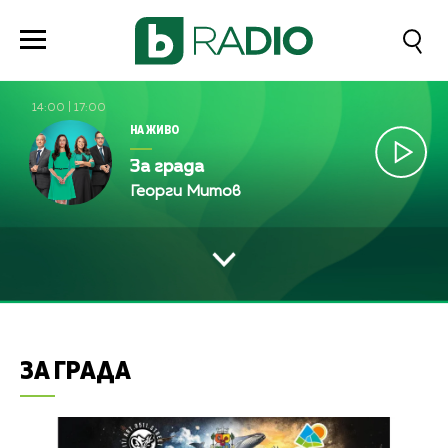
14:00
|
17:00
НА ЖИВО
За града
Георги Митов
ЗА ГРАДА