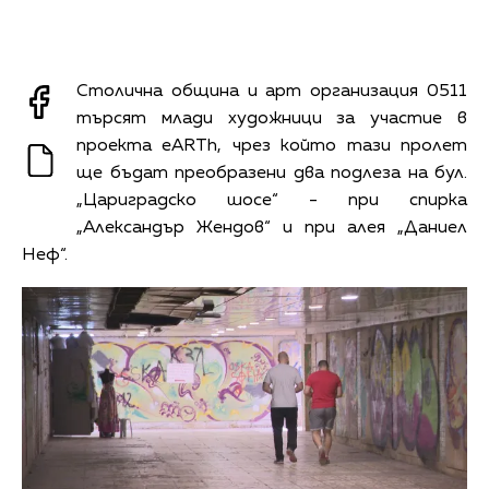
Столична община и арт организация 0511
търсят млади художници за участие в
проекта eARTh, чрез който тази пролет
ще бъдат преобразени два подлеза на бул.
„Цариградско шосе“ - при спирка
„Александър Жендов“ и при алея „Даниел
Неф“.