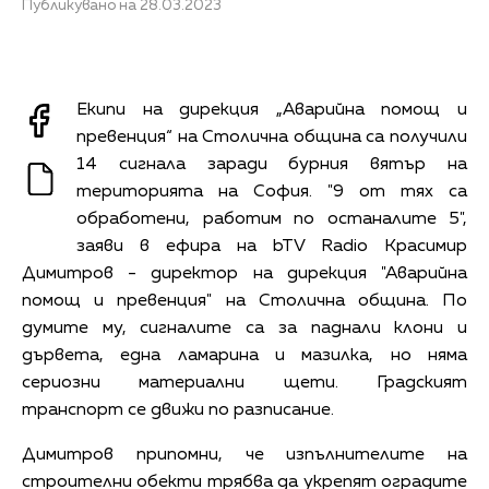
Публикувано на 28.03.2023
Екипи на дирекция „Аварийна помощ и
превенция“ на Столична община са получили
14 сигнала заради бурния вятър на
територията на София. "9 от тях са
обработени, работим по останалите 5",
заяви в ефира на bTV Radio Красимир
Димитров - директор на дирекция "Аварийна
помощ и превенция" на Столична община. По
думите му, сигналите са за паднали клони и
дървета, една ламарина и мазилка, но няма
сериозни материални щети. Градският
транспорт се движи по разписание.
Димитров припомни, че изпълнителите на
строителни обекти трябва да укрепят оградите