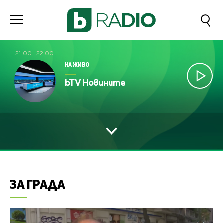
21:00
|
22:00
НА ЖИВО
bTV Новините
ЗА ГРАДА