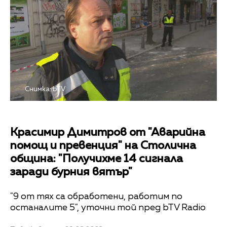
Снимка: bTV
Красимир Димитров от "Аварийна
помощ и превенция" на Столична
община: "Получихме 14 сигнала
заради бурния вятър"
"9 от тях са обработени, работим по
останалите 5", уточни той пред bTV Radio