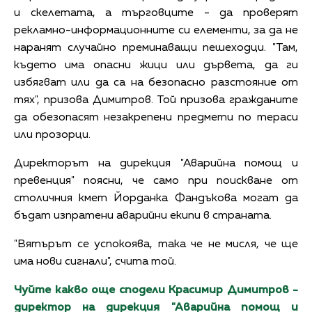
и скелетата, а търговците - да проверят
рекламно-информационните си елементи, за да не
наранят случайно преминаващи пешеходци. "Там,
където има опасни жици или дървета, да ги
избягват или да са на безопасно разстояние от
тях", призова Димитров. Той призова гражданите
да обезопасят незакрепени предмети по тераси
или прозорци.
Директорът на дирекция "Аварийна помощ и
превенция" поясни, че само при поискване от
столичния кмет Йорданка Фандъкова могат да
бъдат изпратени аварийни екипи в страната.
"Вятърът се успокоява, така че не мисля, че ще
има нови сигнали", счита той.
Чуйте какво още сподели Красимир Димитров -
директор на дирекция "Аварийна помощ и