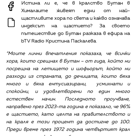
Истина ли е, че в кралство Бутан в
Хималаите живеят едни от най-
щастливите хора по света и какво означава
индексът на щастието? За своето
пътешествие до Бутан разказа в ефира на
bTV Radio Кристина Паскалева.
“
Моите лични впечатления показаха, че всички
хора, които срещнах в Бутан – от гида, който ни
посрещна на летището и шофьорът, който ни
разходи из страната, до дечицата, които бяха
много и бяха ентусиазирани, усмихнати и
спокойни, и удовлетворени по един много
естествен начин. Последното проучване,
направено през 2023-та година е показало, че 96%
е щастието, като целта на правителството и
на краля е този процент да достигне до 100.
Преди време през 1972 година четвъртият крал