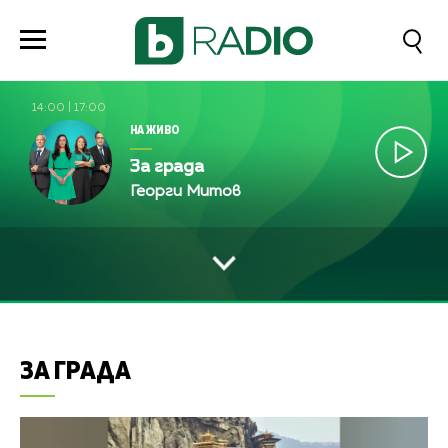
14:00
|
17:00
НА ЖИВО
За града
Георги Митов
ЗА ГРАДА