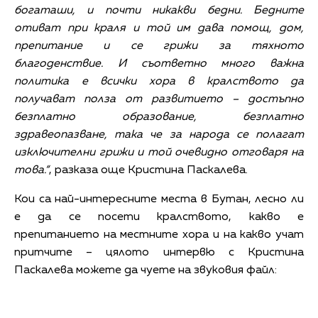
богаташи, и почти никакви бедни. Бедните
отиват при краля и той им дава помощ, дом,
препитание и се грижи за тяхното
благоденствие. И съответно много важна
политика е всички хора в кралството да
получават полза от развитието – достъпно
безплатно образование, безплатно
здравеопазване, така че за народа се полагат
изключителни грижи и той очевидно отговаря на
това.“
, разказа още Кристина Паскалева.
Кои са най-интересните места в Бутан, лесно ли
е да се посети кралството, какво е
препитанието на местните хора и на какво учат
притчите – цялото интервю с Кристина
Паскалева можете да чуете на звуковия файл: