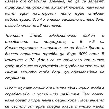
излезе от старите времена, но да се запазят
традицията, дрехите, архитектурата, там няма
нито един мастодонт, нито един стъклен
небостъргач, всичко е някак запазено естествено
и изключително автентично.
Третият стълб, изключително важен, е
опазването на природата, а в чл.5 на
Конституцията е записано, че по всяко време и
винаги страната трябва да бъде 60% гори. В
момента е 72. Дори са се отказали от много
добрия бизнес за продажба на дървен материал за
Индия, защото това води до обезлесяване на
страната.
И последният стълб от щастливия индекс, това е
справедливо и устойчиво развитие. Там почти
няма богати хора, няма и бедни хора. Населението
се състои от една средна класа с много малко