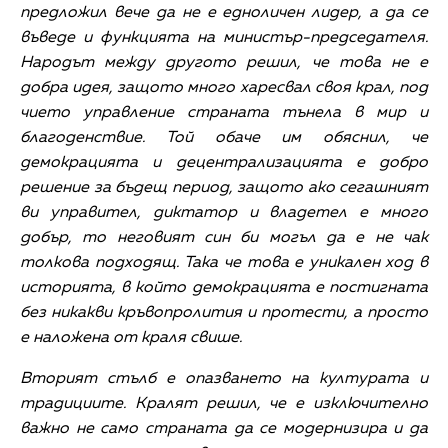
предложил вече да не е едноличен лидер, а да се
въведе и функцията на министър-председателя.
Народът между другото решил, че това не е
добра идея, защото много харесвал своя крал, под
чието управление страната тънела в мир и
благоденствие. Той обаче им обяснил, че
демокрацията и децентрализацията е добро
решение за бъдещ период, защото ако сегашният
ви управител, диктатор и владетел е много
добър, то неговият син би могъл да е не чак
толкова подходящ. Така че това е уникален ход в
историята, в който демокрацията е постигната
без никакви кръвопролития и протести, а просто
е наложена от краля свише.
Вторият стълб е опазването на културата и
традициите. Кралят решил, че е изключително
важно не само страната да се модернизира и да