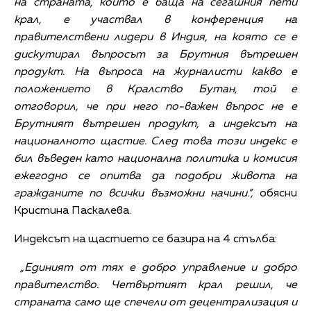
на страната, който е баща на сегашния пети
крал, е участвал в конференция на
правителствени лидери в Индия, на която се е
дискутирал въпросът за Брутния вътрешен
продукт. На въпроса на журналисти какво е
положението в Кралство Бутан, той е
отговорил, че при него по-важен въпрос не е
Брутният вътрешен продукт, а индексът на
националното щастие. След това този индекс е
бил въведен като национална политика и комисия
ежегодно се опитва да подобри живота на
гражданите по всички възможни начини.
”
,
обясни
Кристина Паскалева.
Индексът на щастието се базира на 4 стълба:
„Единият от тях е добро управление и добро
правителство. Четвъртият крал решил, че
страната само ще спечели от децентрализация и