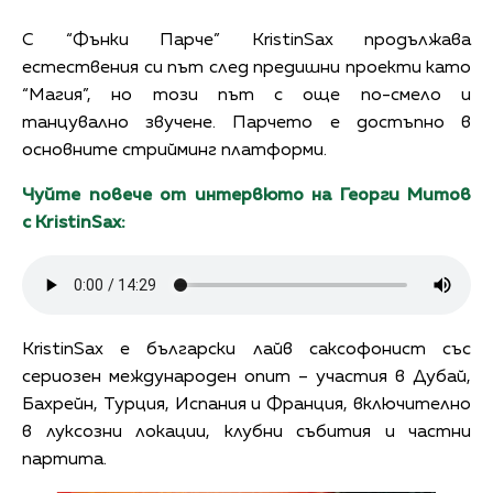
С “Фънки Парче” KristinSax продължава
естествения си път след предишни проекти като
“Магия”, но този път с още по-смело и
танцувално звучене. Парчето е достъпно в
основните стрийминг платформи.
Чуйте повече от интервюто на Георги Митов
с KristinSax:
KristinSax е български лайв саксофонист със
сериозен международен опит – участия в Дубай,
Бахрейн, Турция, Испания и Франция, включително
в луксозни локации, клубни събития и частни
партита.