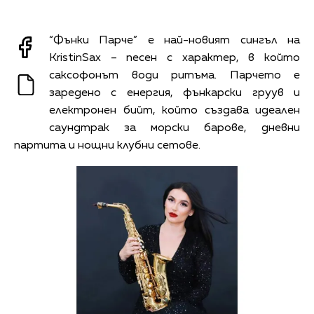
“Фънки Парче” е най-новият сингъл на
KristinSax – песен с характер, в който
саксофонът води ритъма. Парчето е
заредено с енергия, фънкарски груув и
електронен бийт, който създава идеален
саундтрак за морски барове, дневни
партита и нощни клубни сетове.