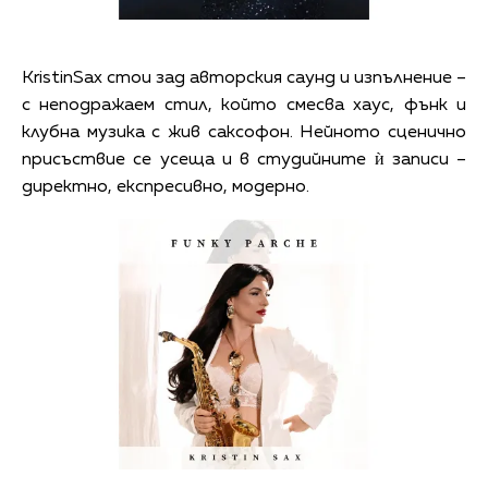
KristinSax стои зад авторския саунд и изпълнение –
с неподражаем стил, който смесва хаус, фънк и
клубна музика с жив саксофон. Нейното сценично
присъствие се усеща и в студийните ѝ записи –
директно, експресивно, модерно.