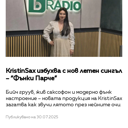
KristinSax избухва с нов летен сингъл
– “Фънки Парче”
Бийч груув, жив саксофон и модерно фънк
настроение – новата продукция на KristinSax
загатва как звучи лятото през нейните очи.
Публикувано на 30.07.2025