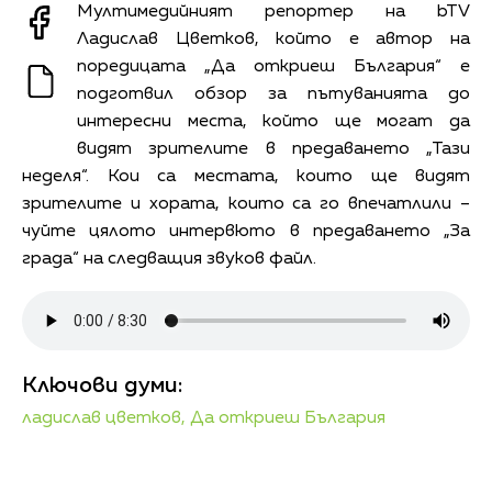
Мултимедийният репортер на bTV
Ладислав Цветков, който е автор на
поредицата „Да откриеш България“ е
подготвил обзор за пътуванията до
интересни места, който ще могат да
видят зрителите в предаването „Тази
неделя“. Кои са местата, които ще видят
зрителите и хората, които са го впечатлили –
чуйте цялото интервюто в предаването „За
града“ на следващия звуков файл.
Ключови думи:
ладислав цветков,
Да откриеш България