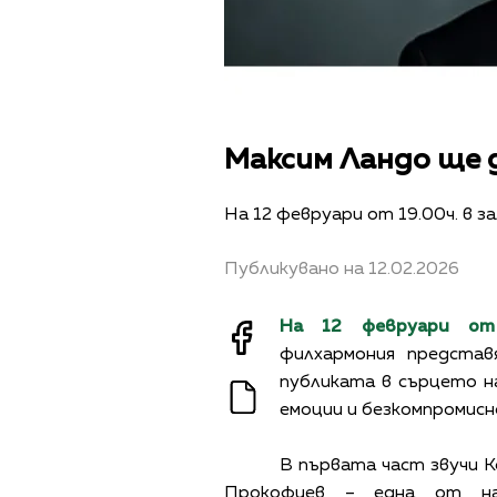
Максим Ландо ще 
На 12 февруари от 19.00ч. в за
Публикувано на 12.02.2026
На 12 февруари от 
филхармония представ
публиката в сърцето на
емоции и безкомпромисн
В първата част звучи 
Прокофиев – една от най