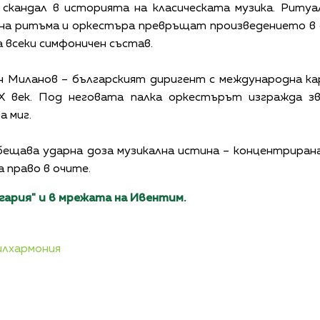
я скандал в историята на класическата музика. Риту
а ритъма и оркестъра превръщат произведението в си
 всеки симфоничен състав.
н Миланов – българският диригент с международна кар
 век. Под неговата палка оркестърът изгражда зв
а миг.
ещава ударна доза музикална истина – концентрирана,
а право в очите.
лгария" и в мрежата на Ивентим.
лхармония