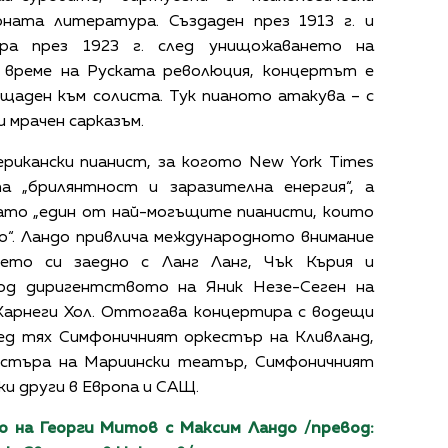
ната литература. Създаден през 1913 г. и
ра през 1923 г. след унищожаването на
 време на Руската революция, концертът е
щаден към солиста. Тук пианото атакува – с
и мрачен сарказъм.
рикански пианист, за когото New York Times
а „брилянтност и заразителна енергия“, а
 като „един от най-могъщите пианисти, които
о“. Ландо привлича международното внимание
ието си заедно с Ланг Ланг, Чък Кърия и
од диригентството на Яник Незе-Сеген на
Карнеги Хол. Оттогава концертира с водещи
ред тях Симфоничният оркестър на Кливланд,
естъра на Мариински театър, Симфоничният
и други в Европа и САЩ.
 на Георги Митов с Максим Ландо /превод: