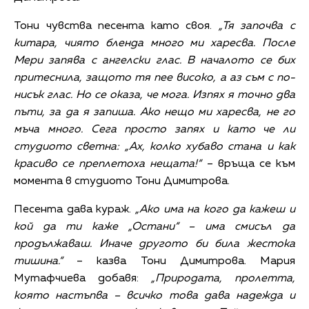
Тони чувства песента като своя.
„Тя започва с
китара, чиято бленда много ми харесва. После
Мери запява с ангелски глас. В началото се бих
притеснила, защото тя пее високо, а аз съм с по-
нисък глас. Но се оказа, че мога. Изпях я точно два
пъти, за да я запиша. Ако нещо ми харесва, не го
мъча много. Сега просто запях и като че ли
студиото светна: „Ах, колко хубаво стана и как
красиво се преплетоха нещата!“
– връща се към
момента в студиото Тони Димитрова.
Песента дава кураж.
„Ако има на кого да кажеш и
кой да ти каже „Остани“ – има смисъл да
продължаваш. Иначе другото би била жестока
тишина.“
– казва Тони Димитрова. Мария
Мутафчиева добавя:
„Природата, пролетта,
която настъпва – всичко това дава надежда и