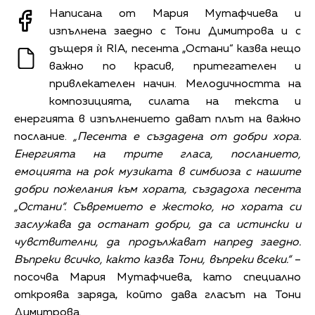
Написана от Мария Мутафчиева и
изпълнена заедно с Тони Димитрова и с
дъщеря ѝ RIA, песента „Остани“ казва нещо
важно по красив, притегателен и
привлекателен начин. Мелодичността на
композицията, силата на текста и
енергията в изпълнението дават плът на важно
послание.
„Песента е създадена от добри хора.
Енергията на трите гласа, посланието,
емоцията на рок музиката в симбиоза с нашите
добри пожелания към хората, създадоха песента
„Остани“. Съвремието е жестоко, но хората си
заслужава да останат добри, да са истински и
чувствителни, да продължават напред заедно.
Въпреки всичко, както казва Тони, въпреки всеки.“
–
посочва Мария Мутафчиева, като специално
откроява заряда, който дава гласът на Тони
Димитрова.