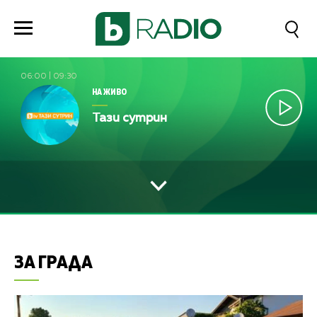
06:00
|
09:30
НА ЖИВО
Тази сутрин
ЗА ГРАДА