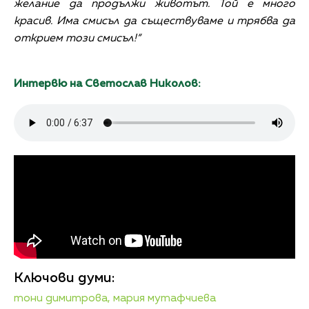
желание да продължи животът. Той е много
красив. Има смисъл да съществуваме и трябва да
открием този смисъл!“
Интервю на Светослав Николов:
Ключови думи:
тони димитрова,
мария мутафчиева