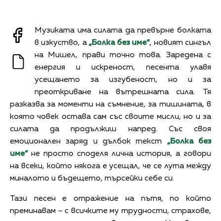
Музиката има силата да превърне болката
в изкуство, а
„Болка без име“
, новият сингъл
на Мишел, прави точно това. Заредена с
енергия и искреност, песента улавя
усещането за изгубеност, но и за
преоткриване на вътрешната сила. Тя
разказва за моменти на съмнение, за тишината, в
която човек остава сам със своите мисли, но и за
силата да продължиш напред. Със своя
емоционален заряд и дълбок текст
„Болка без
име“
не просто споделя лична история, а говори
на всеки, който някога е усещал, че се лута между
миналото и бъдещето, търсейки себе си.
Тази песен е отражение на пътя, по който
преминавам – с всичките му трудности, страхове,