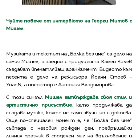
Чуйте повече от интервюто на Георги Митов с
Мишел:
Музиката и текстът на „Болка без име“ са дело на
самия Мишел, а заедно с продуцента Камен Колев
създават впечатляващ аранжимент. Видеото към
песента е дело на режисьора Йоанн Стоев -
YoanN, а оператор е Антония Владимирова.
С този сингъл
Мишел затвърждава своя стил и
артистично присъствие
, като продължава да
създава музика, която не само звучи, но и докосва.
Още по-специален момент е, че “Болка без име”
съвпада с неговия рожден ден, превръщайки
личния празник в споделен миг на вдъхновение и