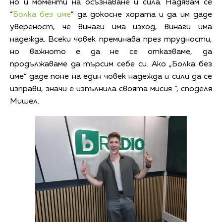
но и моменти на осъзнаване и сила. Надявам се
“
Болка без име
” да докосне хората и да им даде
увереност, че винаги има изход, винаги има
надежда. Всеки човек преминава през трудности,
но важното е да не се отказваме, да
продължаваме да търсим себе си. Ако „Болка без
име“ даде поне на един човек надежда и сили да се
изправи, значи е изпълнила своята мисия “, споделя
Мишел.