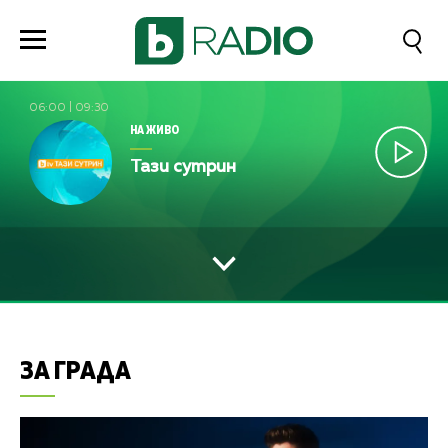
06:00
|
09:30
НА ЖИВО
Тази сутрин
ЗА ГРАДА