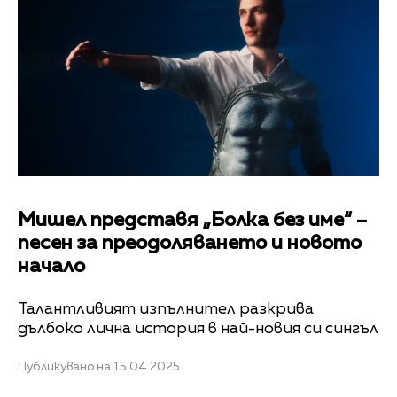
Мишел представя „Болка без име“ –
песен за преодоляването и новото
начало
Талантливият изпълнител разкрива
дълбоко лична история в най-новия си сингъл
Публикувано на 15.04.2025