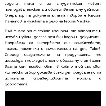
години, така и за студентския живот,
преподавателската и обществената му дейност.
Оператор на документалната творба е Калоян
Игнатов, а музиката е дело на Георги Черкин.
Във филма присъстват издирени от авторите и
непубликувани досега архивни кадри и документи.
Направени са интервюта със семейството,
колеги, приятели и съмишленици на доц. Таков.
Според създателите на продукцията те
изграждат последователно образа му и отварят
врата към неговия свят, в който той със своя
житейски избор доказва всеки ден следването на
истината, справедливостта, морала и
добротата.