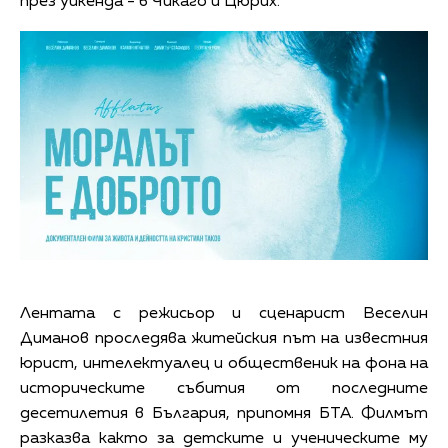
през уикенда - в Чикаго и Цюрих.
Лентата с режисьор и сценарист Веселин
Диманов проследява житейския път на известния
юрист, интелектуалец и общественик на фона на
историческите събития от последните
десетилетия в България, припомня БТА. Филмът
разказва както за детските и ученическите му