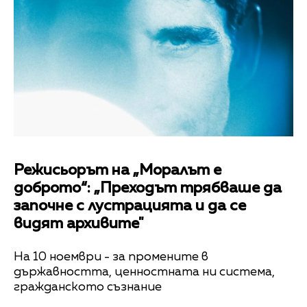
Режисьорът на „Моралът е
доброто“: „Преходът трябваше да
започне с лустрацията и да се
видят архивите"
На 10 ноември - за промените в
държавността, ценностната ни система,
гражданското съзнание