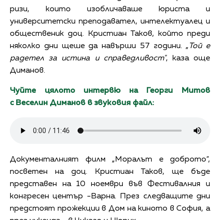
ризи, които изобличаваше юриста и
университетски преподавател, интелектуалец и
общественик доц. Кристиан Таков, който преди
няколко дни щеше да навърши 57 години. „
Той е
радетел за истина и справедливост"
, каза още
Диманов.
Чуйте цялото интервю на Георги Митов
с Веселин Диманов в звуковия файл:
Документалният филм „Моралът е доброто“,
посветен на доц. Кристиан Таков, ще бъде
представен на 10 ноември във Фестивалния и
конгресен център -Варна. През следващите дни
предстоят прожекции в Дом на киното в София, а