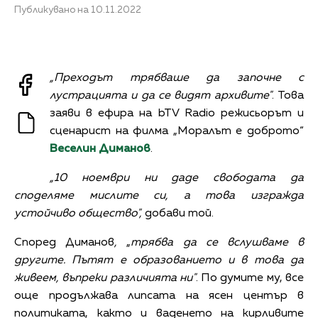
Публикувано на 10.11.2022
„Преходът трябваше да започне с
лустрацията и да се видят архивите"
. Това
заяви в ефира на bTV Radio режисьорът и
сценарист на филма „Моралът е доброто“
Веселин Диманов
.
„10 ноември ни даде свободата да
споделяме мислите си, а това изгражда
устойчиво общество",
добави той.
Според Диманов
,
„
трябва да се вслушваме в
другите. Пътят е образованието и в това да
живеем, въпреки различията ни"
. По думите му, все
още продължава липсата на ясен център в
политиката, както и ваденето на кирливите