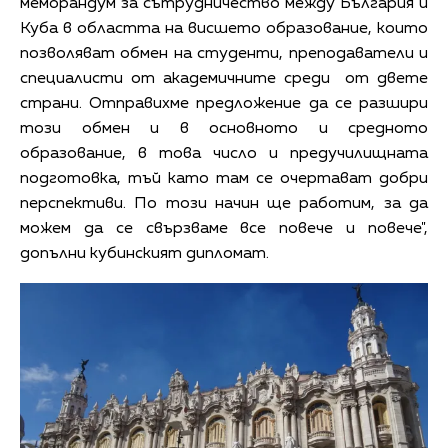
меморандум за сътрудничество между България и
Куба в областта на висшето образование, които
позволяват обмен на студенти, преподаватели и
специалисти от академичните среди от двете
страни. Отправихме предложение да се разшири
този обмен и в основното и средното
образование, в това число и предучилищната
подготовка, тъй като там се очертават добри
перспективи. По този начин ще работим, за да
можем да се свързваме все повече и повече",
допълни кубинският дипломат.