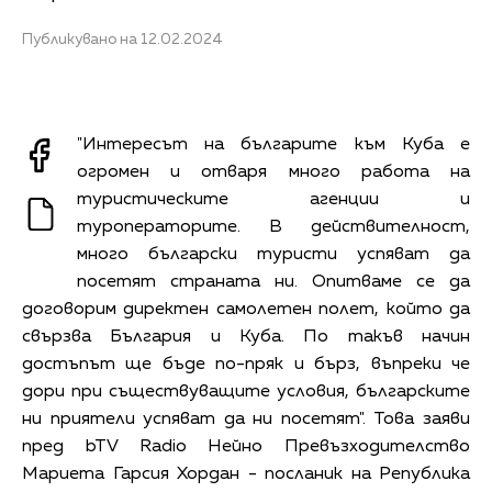
Публикувано на 12.02.2024
"Интересът на българите към Куба е
огромен и отваря много работа на
туристическите агенции и
туроператорите. В действителност,
много български туристи успяват да
посетят страната ни. Опитваме се да
договорим директен самолетен полет, който да
свързва България и Куба. По такъв начин
достъпът ще бъде по-пряк и бърз, въпреки че
дори при съществуващите условия, българските
ни приятели успяват да ни посетят". Това заяви
пред bTV Radio Нейно Превъзходителство
Мариета Гарсия Хордан - посланик на Република