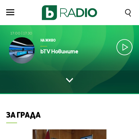
17:00
|
17:30
НА ЖИВО
bTV Новините
ЗА ГРАДА