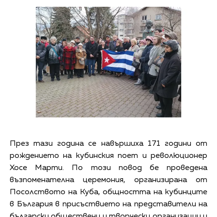
През тази година се навършиха 171 години от
рождението на кубинския поет и революционер
Хосе Марти. По този повод бе проведена
възпоменателна церемония, организирана от
Посолството на Куба, общността на кубинците
в България в присъствието на представители на
български обществени и творчески организации и