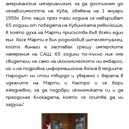
американския империализъм, за да достигнем до
независимостта на Куба, обявена на 1 януари
1959г. Ето защо през тази година се навършват
65 години от победата на Кубинската революция,
в която духа на Марти присъства във всеки един
миг. Хосе Марти е бил родолюбив интелектуалец,
който винаги е заставал срещу имперските
намерения на САЩ. 65 години по-късно ние сме
свидетели не само на икономическото ни ембарго,
но и на подривна информационна война в медиите.
Народът ни стои твърдо и уверено с вярата в
идеалите на Марти и Кастро и се бори
ежедневно, за да подобри икономиката си и да
преодолее блокадата, която се опитва да ни
задуши".