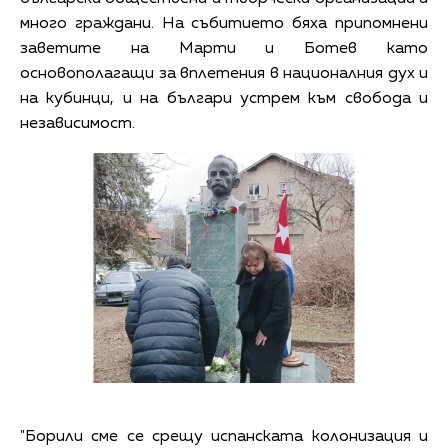
много граждани. На събитието бяха припомнени
заветите на Марти и Ботев като
основополагащи за вплетения в националния дух и
на кубинци, и на българи устрем към свобода и
независимост.
"Борили сме се срещу испанската колонизация и