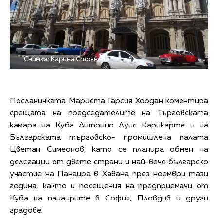
Снимка: Карина Стоянова
Посланичката Мариета Гарсия Хордан коментира
срещата на председателите на Търговската
камара на Куба Антонио Луис Карикарте и на
Българската търговско- промишлена палата
Цветан Симеонов, като се планира обмен на
делегации от двете страни и най-вече българско
участие на Панаира в Хавана през ноември тази
година, както и посещения на предприемачи от
Куба на панаирите в София, Пловдив и други
градове.