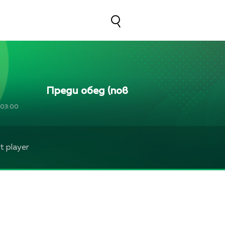
Преди обед (повторение)
Преди о
03:00
 player