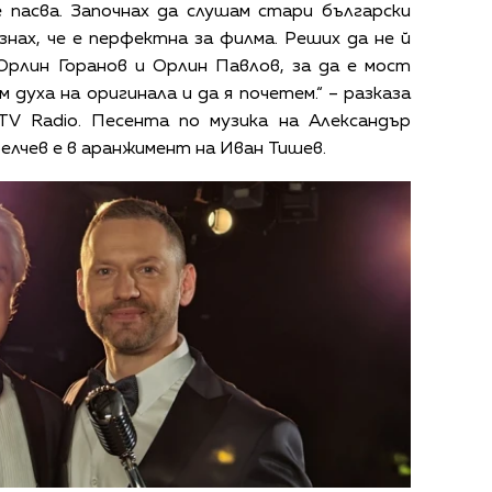
е пасва. Започнах да слушам стари български
ъзнах, че е перфектна за филма. Реших да не й
 Орлин Горанов и Орлин Павлов, за да е мост
 духа на оригинала и да я почетем.“ – разказа
V Radio. Песента по музика на Александър
елчев е в аранжимент на Иван Тишев.