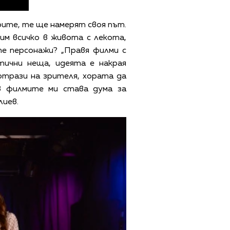
оите, те ще намерят своя път.
им всичко в живота с лекота,
те персонажи? „Правя филми с
тични неща, идеята е накрая
отрази на зрителя, хората да
в филмите ми става дума за
лиев.