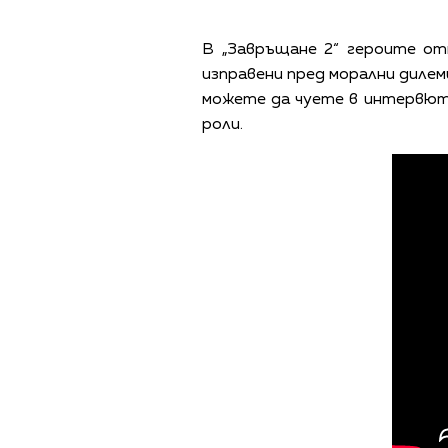
В „Завръщане 2“ героите от
изправени пред морални дилеми
можете да чуете в интервюто
роли.