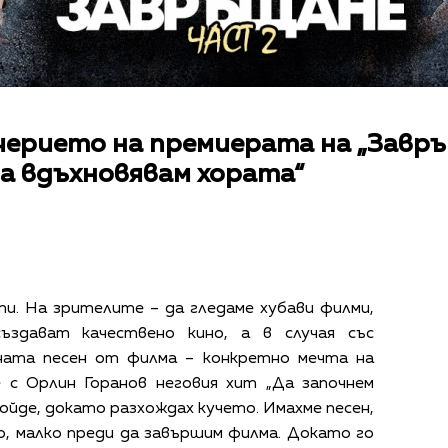
черието на премиерата на „Завръ
да вдъхновявам хората“
и. На зрителите – да гледаме хубави филми,
ъздават качествено кино, а в случая със
вната песен от филма – конкретно мечта на
 с Орлин Горанов неговия хит „Да започнем
ойде, докато разхождах кучето. Имахме песен,
, малко преди да завършим филма. Докато го