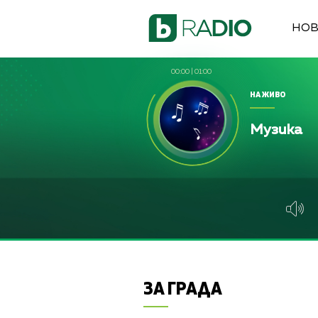
НО
00:00
|
01:00
НА ЖИВО
Музика
ЗА ГРАДА