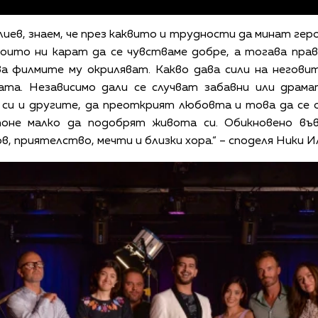
лиев, знаем, че през каквито и трудности да минат гер
които ни карат да се чувстваме добре, а тогава прав
ва филмите му окриляват. Какво дава сили на негови
ата. Независимо дали се случват забавни или драма
си и другите, да преоткрият любовта и това да се 
поне малко да подобрят живота си. Обикновено въ
 приятелство, мечти и близки хора.“ – споделя Ники И