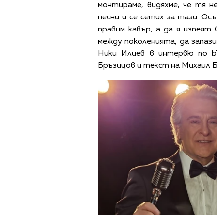
монтираме, видяхме, че тя н
песни и се сетих за тази. Ос
правим кавър, а да я изпеят
между поколенията, да запазим
Ники Илиев в интервю по bT
Бръзицов и текст на Михаил Б