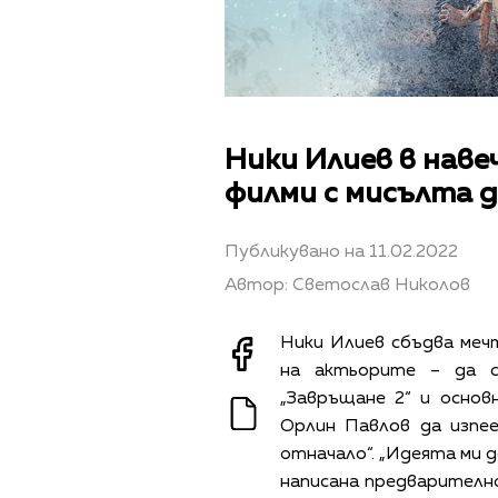
Ники Илиев в наве
филми с мисълта 
Публикувано на 11.02.2022
Автор: Светослав Николов
Ники Илиев сбъдва мечт
на актьорите – да с
„Завръщане 2“ и осно
Орлин Павлов да изпее
отначало“. „Идеята ми д
написана предварително