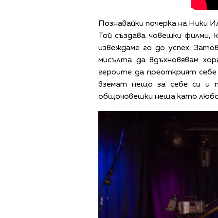
Познавайки почерка на Ники И
Той създава човешки филми, 
извеждаме го до успех. Зато
мисълта да вдъхновявам хор
героите да преоткрият себе 
вземат нещо за себе си и 
общочовешки неща като любов,