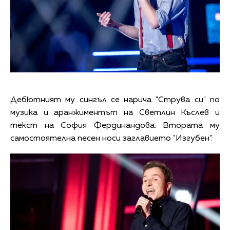
Дебютният му сингъл се нарича "Струва си" по
музика и аранжиментът на Светлин Къслев и
текст на София Фердинандова. Втората му
самостоятелна песен носи заглавието "Изгубен".