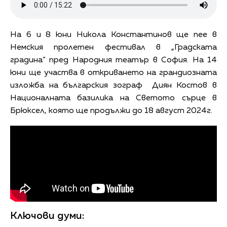
На 6 и 8 юни Никола Константинов ще пее в
Немския пролетен фестивал в „Градската
градина“ пред Народния театър в София. На 14
юни ще участва в откриването на грандиозната
изложба на българския зограф Диян Костов в
Националната базилика на Светото сърце в
Брюксел, която ще продължи до 18 август 2024г.
Ключови думи: