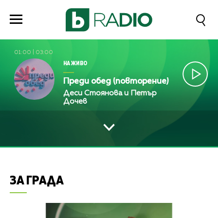
01:00
|
03:00
НА ЖИВО
Преди обед (повторение)
Деси Стоянова и Петър
Дочев
ЗА ГРАДА