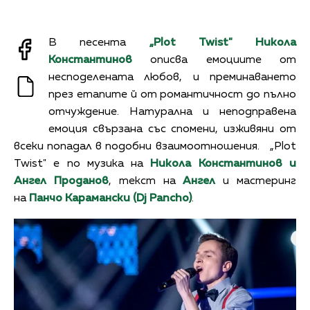
В песента
„Plot Twist"
Никола
Константинов
описва емоциите от
несподелената любов, и преминаването
през етапите й от романтичност до пълно
отчуждение. Натурална и неподправена
емоция свързана със спомени, изживяни от
всеки попадал в подобни взаимоотношения. „Plot
Twist" е по музика на
Никола Константинов и
Ангел Проданов
, текст на
Ангел
и мастеринг
на
Панчо Карамански (Dj Pancho)
.