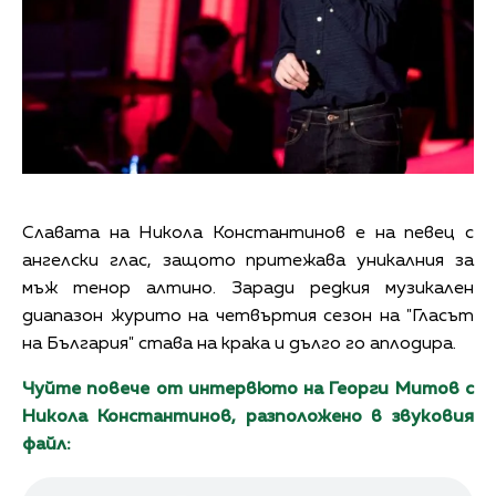
Славата на Никола Константинов е на певец с
ангелски глас, защото притежава уникалния за
мъж тенор алтино. Заради редкия музикален
диапазон журито на четвъртия сезон на "Гласът
на България" става на крака и дълго го аплодира.
Чуйте повече от интервюто на Георги Митов с
Никола Константинов, разположено в звуковия
файл: