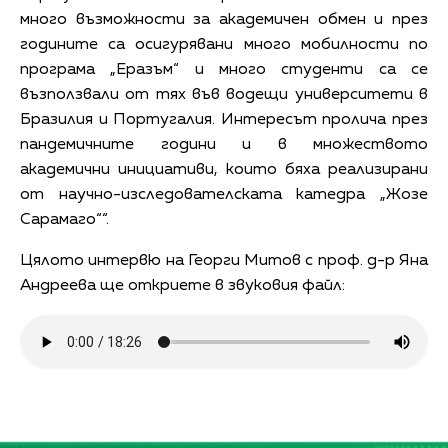
много възможности за академичен обмен и през
годините са осигурявани много мобилности по
програма „Еразъм“ и много студенти са се
възползвали от тях във водещи университети в
Бразилия и Португалия. Интересът пролича през
пандемичните години и в множеството
академични инициативи, които бяха реализирани
от научно-изследователската катедра „Жозе
Сарамаго““.
Цялото интервю на Георги Митов с проф. д-р Яна
Андреева ще откриете в звуковия файл: