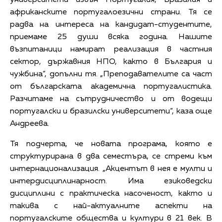
африканските португалоезични страни. Тя се
радва на интереса на кандидат-студентите,
приемаме 25 души всяка година. Нашите
възпитаници намират реализация в частния
сектор, държавния НПО, както в България и
чужбина“, допълни тя. „Преподавателите са част
от българската академична португалистика.
Разчитаме на сътрудничество и от водещи
португалски и бразилски университети“, каза още
Андреева.
Тя подчерта, че новата програма, която е
структурирана в два семестъра, се стреми към
интернационализация. „Акцентът в нея е мулти и
интердисциплинарност. Има езиковедски
дисциплини с практическа насоченост, както и
такива с най-актуалните аспекти на
португалските общества и култури в 21 век. В