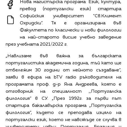
Нова магистърска програма: Език, култура,
превод (португалски език) стартира
Софийския университет “Св.Климент
Охридски”. Тя е организирана във
Факултета по класически и нови филологии
на най-старото висше учебно заведение
през учебната 2021/2022 г.
„Навлизаме във важна за българската
португалистика академична година, тъй като ще
отбележим 30 години от нейното създаване“,
заяви в ефира на bTV radio ръководителя на
програмата проф. д-р Яна Андреева, която е
отговорник на специалност ,,Португалска
филология“ в СУ. „През 1992г. за първи път
стартира бакалавърска програма „Португалска
филология“, където се преподава изцяло на
португалски език, което не навсякъде се случва в
университети извън Португалия, Бразилия и