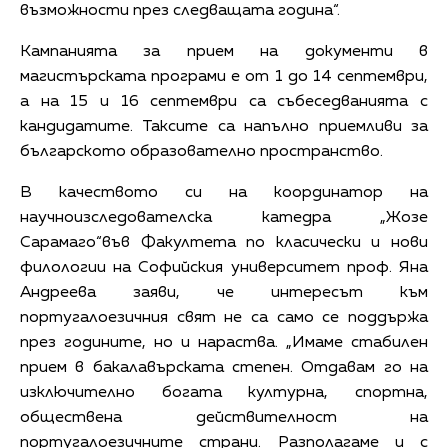
възможности през следващата година“.
Кампанията за прием на документи в
магистърската програми е от 1 до 14 септември,
а на 15 и 16 септември са събеседванията с
кандидатите. Таксите са напълно приемливи за
българското образователно пространство.
В качеството си на координатор на
научноизследователска катедра „Жозе
Сарамаго“във Факултета по класически и нови
филологии на Софийския университет проф. Яна
Андреева заяви, че интересът към
португалоезичния свят не са само се поддържа
през годините, но и нараства. „Имаме стабилен
прием в бакалавърската степен. Отдавам го на
изключително богата културна, спортна,
обществена действителност на
португалоезичните страни. Разполагаме и с