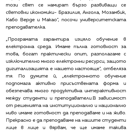
този свят се намират бързо развиващи се
световни икономики- Бразилия, Ангола, Мозамбик,
Кабо Верде и Макао“, посочи университетската
преподавателка.
„Програмата гарантира изцяло обучение в
електронна среда. Имаме пълна готовност за
това, богат практически опит, разполагаме с
изключително много електронни ресурси, защото
дигитализацията е нашето настояще“, отбеляза
тя. По думите й, „електронното обучение
подпомага активно присъствената форма и
обезпечава много продуктивна интерактивност
между студенти и преподаватели.В зависимост
от решенията на институционално и национално
ниво имаме готовност да преподаваме и на живо.
Прекрасно е да преподаваме на нашите студенти
лице в лице и вярвам, че ще имаме такива