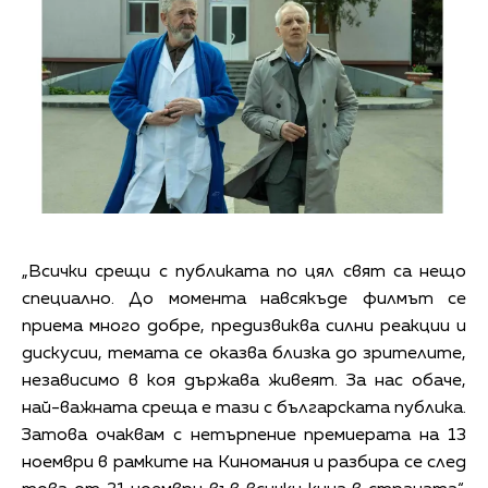
„Всички срещи с публиката по цял свят са нещо
специално. До момента навсякъде филмът се
приема много добре, предизвиква силни реакции и
дискусии, темата се оказва близка до зрителите,
независимо в коя държава живеят. За нас обаче,
най-важната среща е тази с българската публика.
Затова очаквам с нетърпение премиерата на 13
ноември в рамките на Киномания и разбира се след