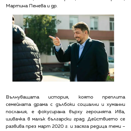
Мартина Пенева и др.
Вълнуващата история, която преплита
семейната драма с дълбоки социални и хуманни
послания, е фокусирана върху героинята Ива,
шивачка в малък български град. Действието се
развива през март 2020 г. и засяга редица теми –