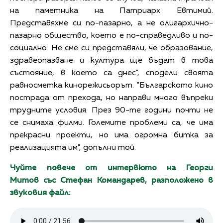
на паметника на Патриарх Евтимий.
Представяхме си по-пазарно, а не олигархично-
пазарно общество, което е по-справедливо и по-
социално. Не сме си представяли, че образование,
здравеопазване и култура ще бъдат в това
състояние, в което са днес", сподели своята
равносметка кинорежисьорът. "Българското кино
пострада от прехода, но направи много въпреки
трудните условия. През 90-те години почти не
се снимаха филми. Големите проблеми са, че има
прекрасни проекти, но има огромна битка за
реализацията им", допълни той.
Чуйте повече от интервюто на Георги
Митов със Стефан Командарев, разположено в
звуковия файл: