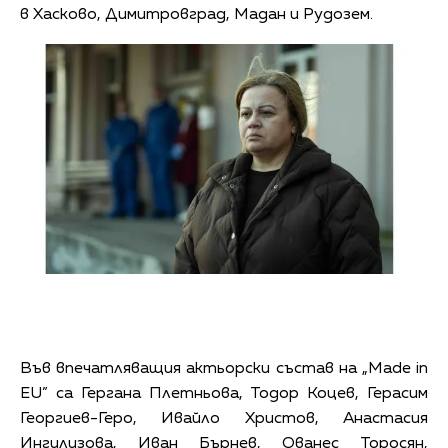
в Хасково, Димитровград, Мадан и Рудозем.
Във впечатляващия актьорски състав на „Made in
EU” са Гергана Плетньова, Тодор Коцев, Герасим
Георгиев-Геро, Ивайло Христов, Анастасия
Ингилизова, Иван Бърнев, Ованес Торосян,