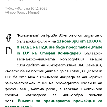
Публикувано на 10.11.2025
Автор: Георги Митов
"Киномания" открива 39-тото си издание с
български филм – на
13 ноември от 19:00 ч.
в зала 1 на НДК ще бъде представен „Made
in EU” на Стефан Командарев
. Българо-
германско-чешката копродукция имаше
своя дебют на кинофестивала във Венеция,
където беше посрещната с дълги овации. „Made in
EU” бе отличен с голямата награда за най-добър
пълнометражен филм на последното издание на
фестивала „Златна роза“, а Гергана Плетньова
спечели наградата за най-добра женска
роля.
Билети за премиерната прожекция са