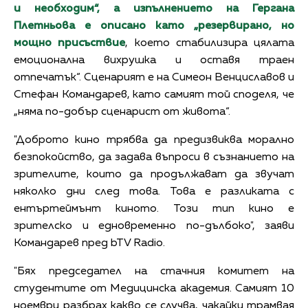
и необходим“, а изпълнението на Гергана
Плетньова е описано като „резервирано, но
мощно присъствие
, което стабилизира цялата
емоционална вихрушка и оставя траен
отпечатък“. Сценарият е на Симеон Венциславов и
Стефан Командарев, като самият той споделя, че
„няма по-добър сценарист от живота“.
"Доброто кино трябва да предизвиква морално
безпокойство, да задава въпроси в съзнанието на
зрителите, които да продължават да звучат
няколко дни след това. Това е разликата с
ентъртеймънт киното. Този тип кино е
зрителско и едновременно по-дълбоко", заяви
Командарев пред bTV Radio.
"Бях председател на стачния комитет на
студентите от Медицинска академия. Самият 10
ноември разбрах какво се случва, чакайки трамвая