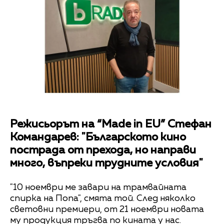
Режисьорът на “Made in EU” Стефан
Командарев: "Българското кино
пострада от прехода, но направи
много, въпреки трудните условия"
"10 ноември ме завари на трамвайната
спирка на Попа", смята той. След няколко
световни премиери, от 21 ноември новата
му продукция тръгва по кината у нас.