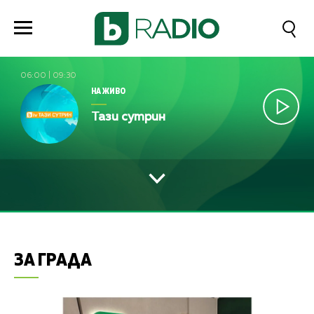
06:00
|
09:30
НА ЖИВО
Тази сутрин
ЗА ГРАДА