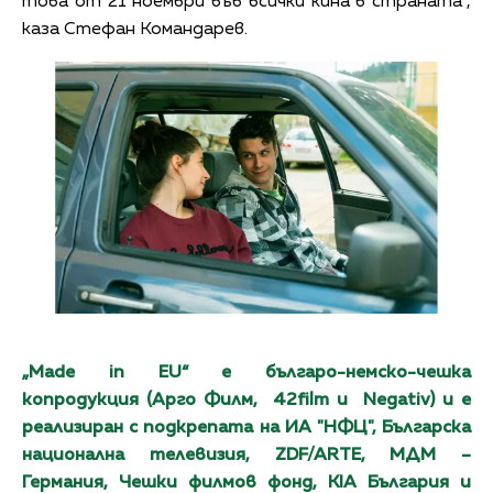
това от 21 ноември във всички кина в страната“,
каза Стефан Командарев.
„
Made in EU
“ е българо-немско-чешка
копродукция (Арго Филм, 42film и
Negativ
) и e
реализиран с подкрепата на ИА "НФЦ", Българска
национална телевизия,
ZDF/ARTE,
МДМ
–
Германия, Чешки
филмов фонд,
KIA
България и