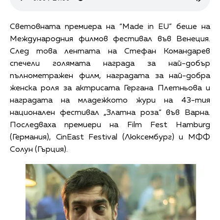
Световната премиера на “Made in EU” беше на
Международния филмов фестивал във Венеция.
След това лентата на Стефан Командарев
спечели голямата награда за най-добър
пълнометражен филм, наградата за най-добра
женска роля за актрисата Гергана Плетньова и
наградата на младежкото жури на 43-тия
национален фестивал „Златна роза“ във Варна.
Последваха премиери на Film Fest Hamburg
(Германия), CinEast Festival (Люксембург) и МФФ
Солун (Гърция).