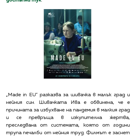
достъпни
тук
.
„Made in EU” разказва за шивачка в малък град и
нейния син. Шивачката Ива е обвинена, че е
причината за избухване на пандемия в малкия град
и се превръща в изкупителна жертва,
преследвана от системата, която от години
трупа печалби от нейния труд. Филмът е заснет