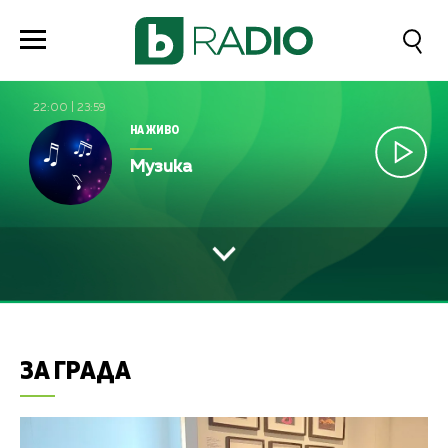
22:00
|
23:59
НА ЖИВО
Музика
ЗА ГРАДА