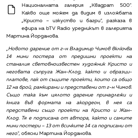
Националната галерия „Квадрат 500“.
Какво още можем да видим в изложбата
„Кристо – изкуство и багри“, разказа в
ефира на bTV Radio уредникът в галерията
Мартина Йорданова.
„Новото дарение от г-н Владимир Чимов включва
14 мини постера от предишни проекти на
станалия световноизвестен художник Кристо и
неговата съпруга Жан-Клод, както и образци-
платове, пак от същите проекти, които са общо
12 на брой, рамкирани и представени от г-н Чимов.
Също така към цялото дарение принадлежи и
книга във формата на акордеон, в нея са
представени също проекти на Кристо и Жан-
Клод. Тя е подписана от автора, както и самите
мини постери – 13 от всичките 14 са подписани от
него
.“, обясни Мартина Йорданова.