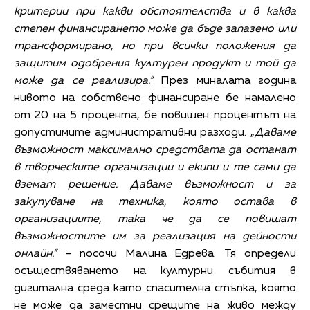
критерии при какви обстоятелства и в каква
степен финансирането може да бъде запазено или
трансформирано, но при всички положения да
защитим одобрения културен продукт и той да
може да се реализира.“
През миналата година
нивото на собствено финансиране бе намалено
от 20 на 5 процента, бе повишен процентът на
допустимите административни разходи. „
Даваме
възможност максимално средствата да останат
в творческите организации и екипи и те сами да
вземат решение. Даваме възможност и за
закупуване на техника, която остава в
организациите, така че да се повишат
възможностите им за реализация на дейности
онлайн.“
– посочи Малина Едрева. Тя определи
осъществяването на културни събития в
дигитална среда като спасителна стъпка, която
не може да заместни срещите на живо между