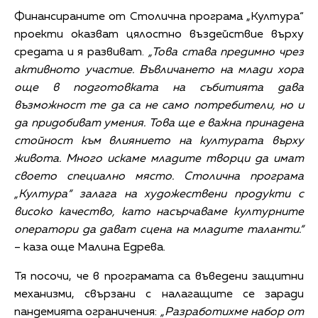
Финансираните от Столична програма „Култура“
проекти оказват цялостно въздействие върху
средата и я развиват.
„Това става предимно чрез
активното участие. Въвличането на млади хора
още в подготовката на събитията дава
възможност те да са не само потребители, но и
да придобиват умения. Това ще е важна принадена
стойност към влиянието на културата върху
живота. Много искаме младите творци да имат
своето специално място. Столична програма
„Култура“ залага на художествени продукти с
високо качество, като насърчаваме културните
оператори да дават сцена на младите таланти.“
– каза още Малина Едрева.
Тя посочи, че в програмата са въведени защитни
механизми, свързани с налагащите се заради
пандемията ограничения:
„Разработихме набор от