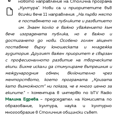
новото направление на Столична програма
„Култура“. Нови са и приоритетите във
всички вече 11 направления.
„На първо място
е поставянето на публиките и развитието
им. Знаем колко е важно уважението към
вече изградената публика, но е важно и
достигането до нови. Особено голям акцент
поставяме върху юношеската и младежка
аудитория. Другият важен приоритет е свързан
с професионалното развитие на творческите
екипи. Бихме искали да стимулираме вътрешния и
международния обмен, включително чрез
менторството, което програмата „Кризата
като възможност“ ни показа, че е много ценно за
екипите.“
– коментира в интервю по bTV Radio
Малина Едрева
– председател на Комисията по
образование, култура, наука и културно
многообразие в Столичния общински съвет.