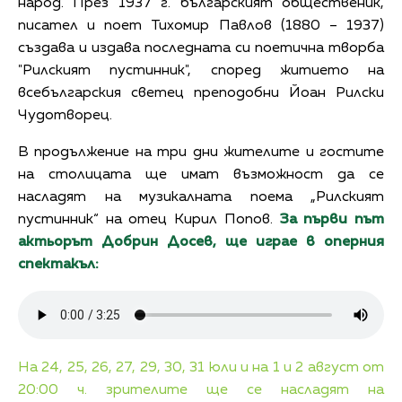
народ. През 1937 г. българският общественик,
писател и поет Тихомир Павлов (1880 – 1937)
създава и издава последната си поетична творба
"Рилският пустинник", според житието на
всебългарския светец преподобни Йоан Рилски
Чудотворец.
В продължение на три дни жителите и гостите
на столицата ще имат възможност да се
насладят на музикалната поема „Рилският
пустинник“ на отец Кирил Попов.
За първи път
актьорът Добрин Досев, ще играе в оперния
спектакъл:
На 24, 25, 26, 27, 29, 30, 31 юли и на 1 и 2 август от
20:00 ч. зрителите ще се насладят на