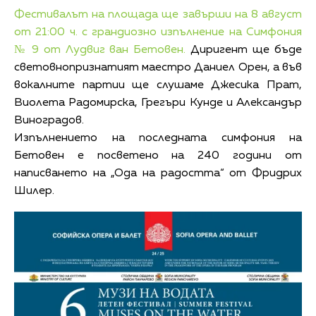
Фестивалът на площада ще завърши на 8 август
от 21:00 ч. с грандиозно изпълнение на Симфония
№ 9 от Лудвиг ван Бетовен.
Диригент ще бъде
световнопризнатият маестро Даниел Орен, а във
вокалните партии ще слушаме Джесика Прат,
Виолета Радомирска, Грегъри Кунде и Александър
Виноградов.
Изпълнението на последната симфония на
Бетовен е посветено на 240 години от
написването на „Ода на радостта“ от Фридрих
Шилер.