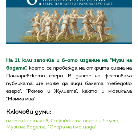
На 11 юли започва и 6-ото издание на "Музи на
водата",
което се провежда на открита сцена на
Панчаревското езеро. В дните на фестивала
публиката ще може да види балета "Лебедово
езеро", "Ромео и Жулиета", както и мюзикъла
"Мамма миа".
Ключови думи:
пламен карталов,
Софийската опера и балет,
Музи на водата,
"Опера на площада"