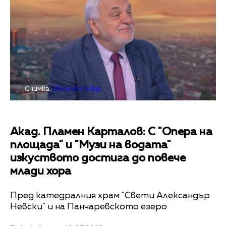
Снимка:
btvnovinite.bg
Акад. Пламен Карталов: С "Опера на
площада" и "Музи на водата"
изкуството достига до повече
млади хора
Пред катедралния храм "Свети Александър
Невски" и на Панчаревското езеро