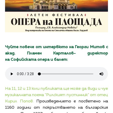
Чуйте повече от интервюто на Георги Митов с
акад. Пламен Карталов- директор
на
Софийската опера и балет:
На 11, 12 и 13 юли публиката ще може да види и чуе
музикалната поема "Рилският пустинник" от отец
Кирил Попов.
Произведението е посветено на
1160 години от покръстването на българския