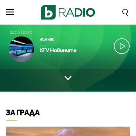
23:00
|
23:30
НА ЖИВО
bTV Новините
ЗА ГРАДА