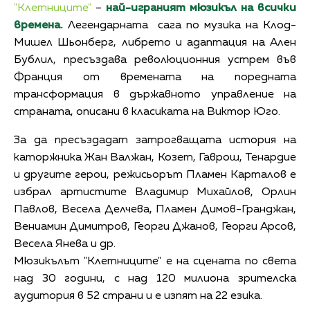
"Клетниците"
–
най-играният мюзикъл на всички
времена.
Легендарната сага по музика на Клод-
Мишел Шьонберг, либрето и адаптация на Ален
Бублил, пресъздава революционния устрем във
Франция от времената на поредната
трансформация в държавното управление на
страната, описани в класиката на Виктор Юго.
За да пресъздадат затрогващата история на
каторжника Жан Валжан, Козет, Гаврош, Тенардие
и другите герои, режисьорът Пламен Карталов е
избрал артистите Владимир Михайлов, Орлин
Павлов, Весела Делчева, Пламен Димов-Гранджан,
Вениамин Димитров, Георги Джанов, Георги Арсов,
Весела Янева и др.
Мюзикълът "Клетниците" е на сцената по света
над 30 години, с над 120 милиона зрителска
аудитория в 52 страни и е изпят на 22 езика.