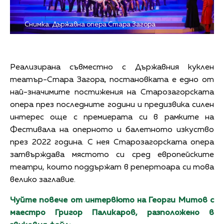
Снимка: Държавна опера Стара Загора
Реализирана съвместно с Държавния куклен
театър-Стара Загора, постановката е едно от
най-значимите постижения на Старозагорската
опера през последните години и предизвика силен
интерес още с премиерата си в рамките на
Фестивала на оперното и балетното изкуство
през 2022 година. С нея Старозагорската опера
затвърждава мястото си сред европейските
театри, които поддържат в репертоара си това
велико заглавие.
Чуйте повече от интервюто на Георги Митов с
маестро Григор Паликаров, разположено в