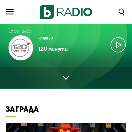
17:00
|
19:00
НА ЖИВО
120 минути
ЗА ГРАДА