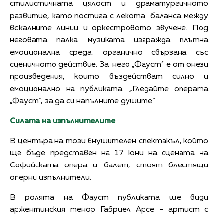
стилистичната цялост и драматургичното
развитие, като постига с лекота баланса между
вокалните линии и оркестровото звучене. Под
неговата палка музиката изгражда плътна
емоционална среда, органично свързана със
сценичното действие. За него „Фауст“ е от онези
произведения, които въздействат силно и
емоционално на публиката: „Гледайте операта
„Фауст“, за да си напълните душите“.
Силата на изпълнителите
В центъра на този внушителен спектакъл, който
ще бъде представен на 17 юни на сцената на
Софийската опера и балет, стоят блестящи
оперни изпълнители.
В ролята на Фауст публиката ще види
аржентинския тенор Габриел Арсе – артист с