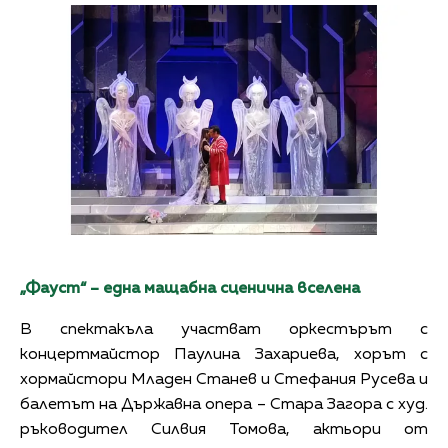
„Фауст“ – една мащабна сценична вселена
В спектакъла участват оркестърът с
концертмайстор Паулина Захариева, хорът с
хормайстори Младен Станев и Стефания Русева и
балетът на Държавна опера – Стара Загора с худ.
ръководител Силвия Томова, актьори от