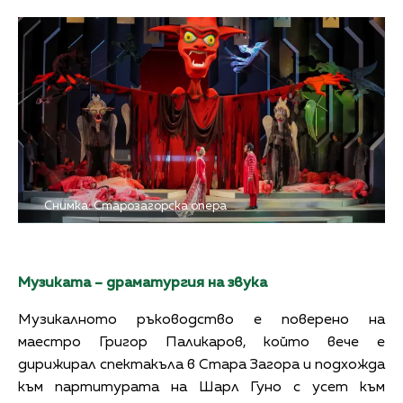
Снимка: Старозагорска опера
Музиката – драматургия на звука
Музикалното ръководство е поверено на
маестро Григор Паликаров, който вече е
дирижирал спектакъла в Стара Загора и подхожда
към партитурата на Шарл Гуно с усет към