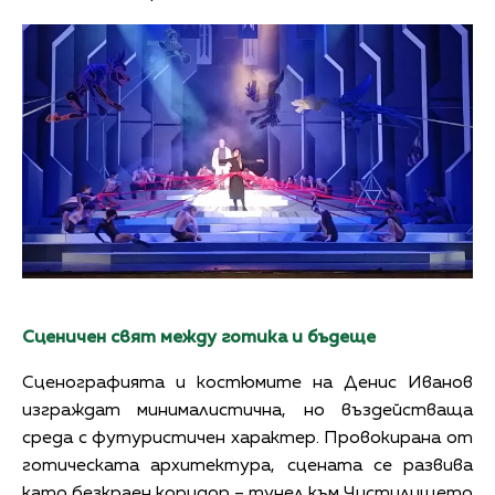
Сценичен свят между готика и бъдеще
Сценографията и костюмите на Денис Иванов
изграждат минималистична, но въздействаща
среда с футуристичен характер. Провокирана от
готическата архитектура, сцената се развива
като безкраен коридор – тунел към Чистилището