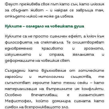
Фауст преживява своя път като сън, като илюзия
за сбъднат живот – и накрая се завръща там,
откъдето никой не може да избяга.
Куклите – огледало на човешката душа
Куклите са не просто сценичен ефект, а ключ към
философията на спектакъла. Те олицетворяват
едновременно красивото и грозното,
изкушението и страха, желанията и
деформациите на човешкия свят.
Създадени като вдъхновение от готическите
гаргойли и митологични същества, те
съпътстват героите като техни сенки – като
материализация на вътрешните им конфликти.
Особено впечатляващ е гигантският
Мефистофел, който доминира сцената като
символ на всепроникващото зло.