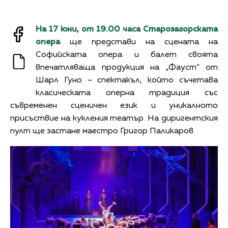
На 17 юни, от 19.00 часа Старозагорската
опера
ще представи на сцената на
Софийската опера и балет своята
впечатляваща продукция на „Фауст“ от
Шарл Гуно – спектакъл, който съчетава
класическата оперна традиция със
съвременен сценичен език и уникалното
присъствие на кукления театър. На диригентския
пулт ще застане маестро Григор Паликаров.