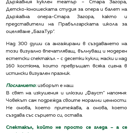
Държавния куклен театър – Стара Загора,
Детско-юношеската студия за опера и балет на
Държавна опера-Стара Загора, както и
представители на Прабългарската школа за
оцеляване „БагаТур“.
Над 300 души са ангажирани в създаването на
този визуално впечатляващ, вълнуващ и модерен
естетски спектакъл – с десетки кукли, маски и над
160 костюма, които превръщат всяка сцена в
истински визуален празник.
Посланието
:
изборът е наш.
В свят на изкушения и илюзии „Фауст“ напомня:
Човекът сам подрежда своите морални ценности.
Не онова, което притежава, а онова, което
създава със сърцето си, остава.
Спектакъл, който не просто се гледа – а се