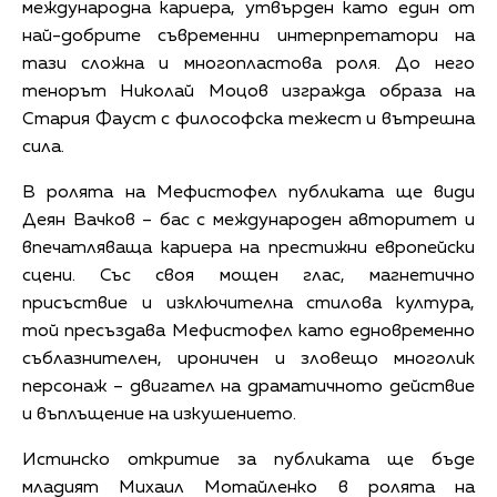
международна кариера, утвърден като един от
най-добрите съвременни интерпретатори на
тази сложна и многопластова роля. До него
тенорът Николай Моцов изгражда образа на
Стария Фауст с философска тежест и вътрешна
сила.
В ролята на Мефистофел публиката ще види
Деян Вачков – бас с международен авторитет и
впечатляваща кариера на престижни европейски
сцени. Със своя мощен глас, магнетично
присъствие и изключителна стилова култура,
той пресъздава Мефистофел като едновременно
съблазнителен, ироничен и зловещо многолик
персонаж – двигател на драматичното действие
и въплъщение на изкушението.
Истинско откритие за публиката ще бъде
младият Михаил Мотайленко в ролята на