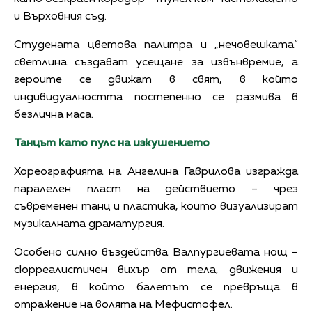
и Върховния съд.
Студената цветова палитра и „нечовешката“
светлина създават усещане за извънвремие, а
героите се движат в свят, в който
индивидуалността постепенно се размива в
безлична маса.
Танцът като пулс на изкушението
Хореографията на Ангелина Гаврилова изгражда
паралелен пласт на действието – чрез
съвременен танц и пластика, които визуализират
музикалната драматургия.
Особено силно въздейства Валпургиевата нощ –
сюрреалистичен вихър от тела, движения и
енергия, в който балетът се превръща в
отражение на волята на Мефистофел.