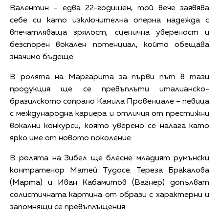
Валентин – едва 22-годишен, той вече заявява
себе си като изключителна оперна надежда с
впечатляваща зрялост, сценична увереност и
безспорен вокален потенциал, който обещава
значимо бъдеще.
В ролята на Маргарита за първи път в тази
продукция ще се превъплъти италианско-
бразилското сопрано Камила Провенцале – певица
с международна кариера и отличия от престижни
вокални конкурси, която уверено се налага като
ярко име от новото поколение.
В ролята на Зибел ще блесне младият румънски
контратенор Матей Тудосе. Тереза Бракалова
(Марта) и Иван Кабамитов (Вагнер) допълват
солистичната картина от образи с характерни и
запомнящи се превъплъщения.