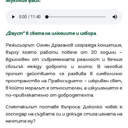
звуковия файл:
„Фауст“ в света на илюзиите и избора
Режисьорът Огнян Драганов изгражда концепция,
върху която работи повече от 20 години –
вдъхновен от съвременната реалност и вечния
сблъсък между доброто и злото. В неговия
прочит действието се развива в символично
пространство на Правосъдието – изкривен свят,
в който моралът е относителен, а изкушението е
по-привлекателно от добродетелта.
Спектакълът поставя въпроса: Доколко човек е
господар на съдбата си и докъде стига цената на
мечтите му?