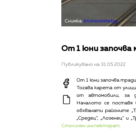
Снимка:
btvnovinite.bg
От 1 юни започва 
Публикувано на 31.05.2022
От 1 юни започва тради
Тогава карета от улици
от автомобили, за д
Началото се поставя 
обхванати районите „Тр
„Средец“, „Лозенец“ и „
Столичен инспекторат
.