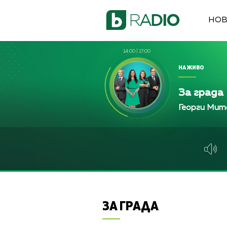
НО
14:00
|
17:00
НА ЖИВО
За града
Георги Мит
ЗА ГРАДА