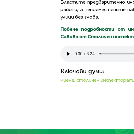
Властите предварително и
райони, а непреместените н
улици без глоба.
Повече подробности от и
Савова от Столичен инспект
Ключови думи:
миене,
столичен инспекторат