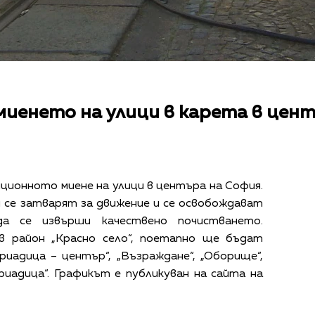
миенето на улици в карета в цен
ционното миене на улици в центъра на София.
 се затварят за движение и се освобождават
а се извърши качествено почистването.
в район „Красно село“, поетапно ще бъдат
иадица – център“, „Възраждане“, „Оборище“,
Триадица“. Графикът е публикуван на сайта на