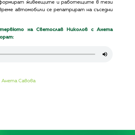
нформират живеещите и работещите в тези
авреме автомобили се репатрират на съседни
нтервюто на Светослав Николов с Анета
орат:
,
Анета Савова