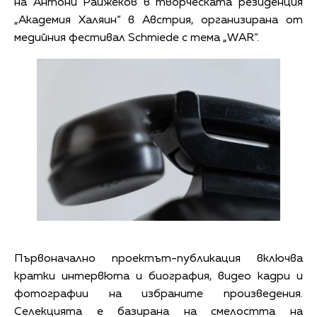
на Антони Райжеков в творческата резиденция
„Академия Халяин“ в Австрия, организирана от
медийния фестивал Schmiede с тема „WAR“.
Първоначално проектът-публикация включва
кратки интервюта и биография, видео кадри и
фотографии на избраните произведения.
Селекцията е базирана на смелостта на