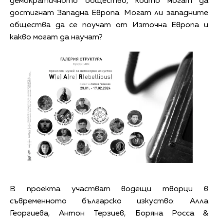
демократичното общество, които могат да
достигнат Западна Европа. Могат ли западните
общества да се поучат от Източна Европа и
какво могат да научат?
В проекта участват водещи творци в
съвременното българско изкуство: Алла
Георгиева, Антон Терзиев, Боряна Росса &