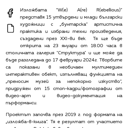
Изложбата “W(e) A(re) R(ebellious)”
представя 15 утвърдени и млади български
художници с „бунтарска“ артистична
практика и избрани техни произведения,
създадени през XХI-ви век. Тя
ще бъде
открита на
23 януари
от
18.00 часа
в
столичната галерия "Структура" и ще може да
бъде разгледана до 17 февруари 2024г.
Творбите
са показани в необичаен мултимедиен
интерактивен обект, изпълняващ функцията на
„преносим музей за непокорно изкуство“,
придружен от 15 стоп-кадри/фотографии от
видео-арт и видео-документация на
пърформанси.
Проектът започва през 2019 г. под формата на
„изложба-в-книга“. Тя е резултат от участието