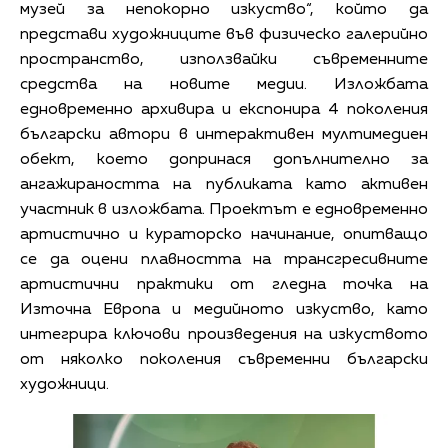
музей за непокорно изкуство“, който да
представи художниците във физическо галерийно
пространство, използвайки съвременните
средства на новите медии. Изложбата
едновременно архивира и експонира 4 поколения
български автори в интерактивен мултимедиен
обект, което допринася допълнително за
ангажираността на публиката като активен
участник в изложбата. Проектът е едновременно
артистично и кураторско начинание, опитващо
се да оцени плавността на трансгресивните
артистични практики от гледна точка на
Източна Европа и медийното изкуство, като
интегрира ключови произведения на изкуството
от няколко поколения съвременни български
художници.