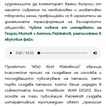
художниците да коментират важни въпроси от
нашето съвремие по необикновен и иновативен
творчески начин, превръщайки се в изразители на
динамичната трансформация на българското
общество.
Чуйте повече от интервюто на
Георги Митов с Антони Райжеков, разположено в
звуковия файл:
Проектът "W(e) A(re) R(ebellious)" обръща
класическия процес на създаване на изложба и
последващото публикуване на каталог, като
първо създава каталог, който беше издаден в
съвместната книга YnselBook: WAR (2020). Въз
основа на тази публикация Райжеков създава
интерактивния мултимедиен обект „преносим