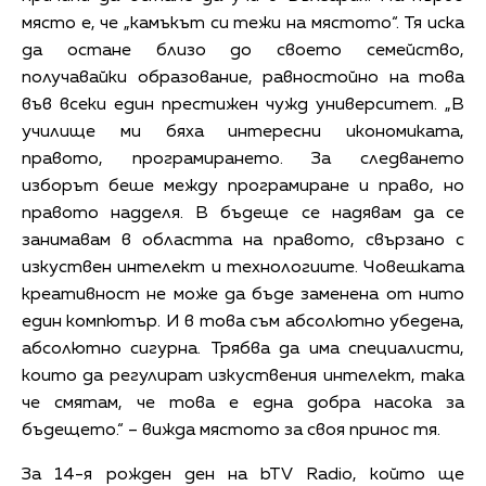
място е, че „камъкът си тежи на мястото“. Тя иска
да остане близо до своето семейство,
получавайки образование, равностойно на това
във всеки един престижен чужд университет. „В
училище ми бяха интересни икономиката,
правото, програмирането. За следването
изборът беше между програмиране и право, но
правото надделя. В бъдеще се надявам да се
занимавам в областта на правото, свързано с
изкуствен интелект и технологиите. Човешката
креативност не може да бъде заменена от нито
един компютър. И в това съм абсолютно убедена,
абсолютно сигурна. Трябва да има специалисти,
които да регулират изкуствения интелект, така
че смятам, че това е една добра насока за
бъдещето.“ – вижда мястото за своя принос тя.
За 14-я рожден ден на bTV Radio, който ще