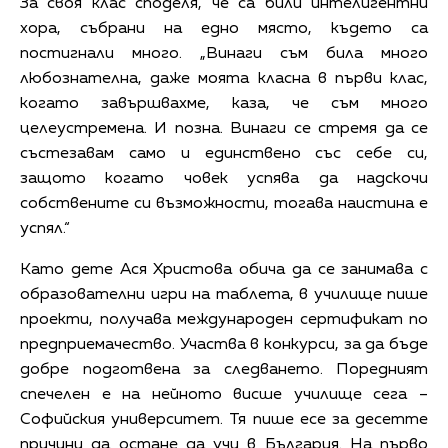
За своя клас споделя, че са били интелигентни
хора, събрани на едно място, където са
постигнали много. „Винаги съм била много
любознателна, даже моята класна в първи клас,
когато завършвахме, каза, че съм много
целеустремена. И позна. Винаги се стремя да се
състезавам само и единствено със себе си,
защото когато човек успява да надскочи
собствените си възможности, тогава наистина е
успял.“
Като дете Ася Христова обича да се занимава с
образователни игри на таблета, в училище пише
проекти, получава международен сертификат по
предприемачество. Участва в конкурси, за да бъде
добре подготвена за следването. Поредният
спечелен е на нейното висше училище сега –
Софийския университет. Тя пише есе за десетте
причини да остане да учи в България. На първо