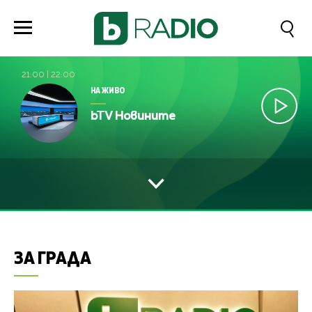
21:00
|
22:00
НА ЖИВО
bTV Новините
ЗА ГРАДА