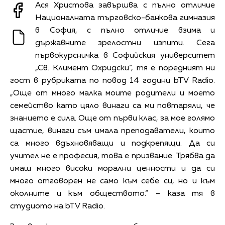
Ася Христова завършва с пълно отличие
Националната търговско-банкова гимназия
в София, с пълно отличие взима и
държавните зрелостни изпити. Сега
първокурсничка в Софийския университет
„Св. Климент Охридски“, тя е поредният ни
гост в рубриката по повод 14 години bTV Radio.
„Още от много малка моите родители и моето
семейство като цяло винаги са ми повтаряли, че
знанието е сила. Още от първи клас, за мое голямо
щастие, винаги съм имала преподаватели, които
са много вдъхновяващи и подкрепящи. Да си
учител не е професия, това е призвание. Трябва да
имаш много високи морални ценности и да си
много отговорен не само към себе си, но и към
околните и към обществото.“ – каза тя в
студиото на bTV Radio.