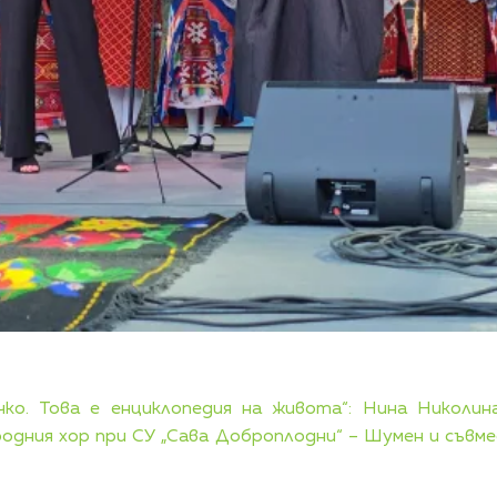
чко. Това е енциклопедия на живота“: Нина Николин
одния хор при СУ „Сава Доброплодни“ – Шумен и съвме