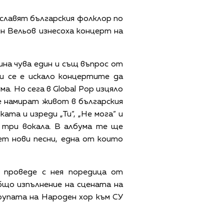
ославят българския фолклор по
ин Вельов изнесоха концерт на
ина чува един и същ въпрос от
и се е искало концертите да
а. Но сега в Global Pop изцяло
е намират живот в българския
ката и изреди „Ти“, „Не мога“ и
а три вокала. В албума те ще
ет нови песни, една от които
 проведе с нея поредица от
бщо изпълнение на сцената на
групата на Народен хор към СУ