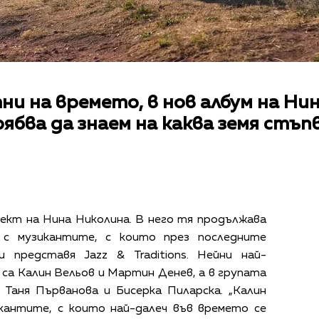
ни на времето, в нов албум на Ни
рябва да знаем на каква земя стъп
оект на Нина Николина. В него тя продължава
 с музикантите, с които през последните
 представя Jazz & Traditions. Нейни най-
а Калин Вельов и Мартин Денев, а в групата
Таня Първанова и Бисерка Пиларска. „Калин
кантите, с които най-далеч във времето се