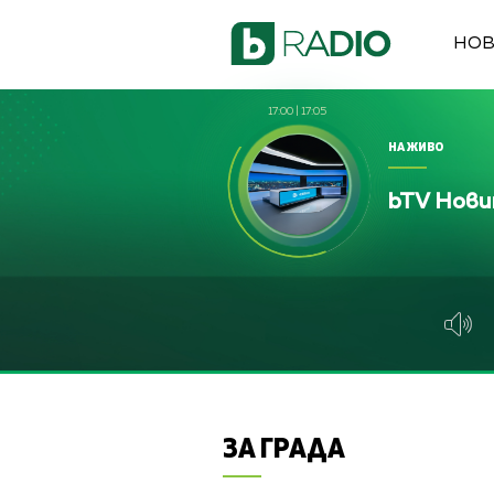
НО
17:00
|
17:05
НА ЖИВО
bTV Нови
ЗА ГРАДА