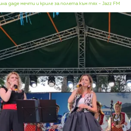
ина даде мечти и криле за полета към тях - Jazz FM