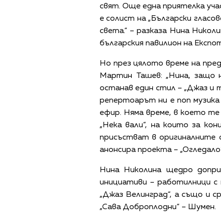
свят. Още една приятелка уча
е солист на „Български гласо
света.“ – разказа Нина Никол
българския павилион на Експот
Но през цялото време на пред
Мартин Ташев: „Нина, защо 
останав един стил – „Джаз и т
репертоарът ни е поп музика
ефир. Няма време, в което те д
„Нека вали“, на които за ко
присъстват в оригиналните с
анонсира проекта – „Огледало“
Нина Николина щедро допри
инициативи – работилници с 
„Джаз Велинград“, а също и с
„Сава Доброплодни“ – Шумен.