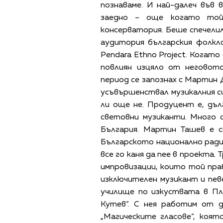
познаваме. И най-далеч във 
заедно – още когато той
консерватория. Беше спечели
аудитория българския фолкл
Pendara Ethno Project. Когато
повлиян изцяло от неговот
период се запознах с Мартин 
усъвършенствал музикалния си
ли още не. Продуцент е, дъ
световни музиканти. Много 
България. Мартин Ташев е с
Българското национално радио
все го каня да пее в проекта. 
импровизации, които той прав
изключителен музикант и пев
училище по изкуствата в Пл
Кутев“. С нея работим от д
„Магическите гласове“, коят