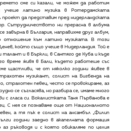
времето сме си казали, че можем да работим
 учеше латино музика в Ротердамската
л проект да представим пред нидерландската
ор. Сътрудничеството ни прерасна в албума
 се завърна в България, направихме друг албум,
о отношение към латино музиката. В този
Денев, който също учеше в Нидерландия. Той е
 талант и в Бъркли, в Сантяго де Куба и къде
лго време живя в Бали, където работеше със
сме щастливи, че от няколко години живее в
трахотен музикант, солист на Бигбенда на
, страхотен певец, често се провокираме, аз
Трудно се съгласява, но разбира се, имаме много
и с гласа си. Вокалистката Таня Първанова е
ец. С нея се познаваме още от Националното
евен, а тя пък е солист на ансамбъл „Филип
ълги години заедно в акапелната формация
о аз ръководя и с която обикаляме по целия