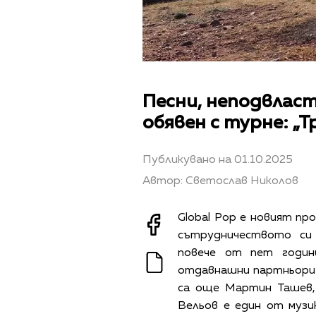
Песни, неподвласт
обявен с турне: „Т
Публикувано на 01.10.2025
Автор: Светослав Николов
Global Pop е новият пр
сътрудничеството си
повече от пет години
отдавнашни партньори с
са още Мартин Ташев, 
Вельов е един от музи