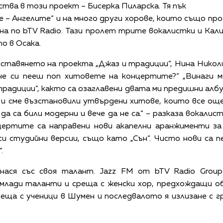
ства в този проект – Бисерка Пиларска. Тя пък
ве – Ангелите“ и на много други хорове, които също пр
ина по bTV Radio. Тази пролет трите вокалистки и Кал
о в Осака.
ставянето на проекта „Джаз и традиции“, Нина Никол
не си пееш поп хитовете на концертите?“ „Винаги м
радиции“, както са озаглавени двата ми предишни албум
 и сме възстановили утвърдени хитове, които все ощ
а са били модерни и вече да не са.“ – разказа вокалист
нцертите са направени нови акапелни аранжименти з
и студийни версии, също като „Сън“. Чисто нови са п
.
нася със своя талант. Jazz FM от bTV Radio Group
млади таланти и среща с женски хор, предхождащи о
реща с ученици в Шумен и последвалото я излизане с 