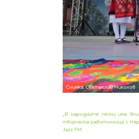
Снимка: Светослав Николов
„В народните песни има вси
творческа работилница с Нар
Jazz FM