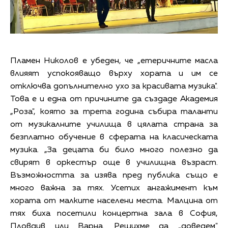
Пламен Николов е убеден, че „етеричните масла
влияят успокояващо върху хората и им се
отключва допълнително ухо за красивата музика".
Това е и една от причините да създаде Академия
„Роза", която за трета година събира таланти
от музикалните училища в цялата страна за
безплатно обучение в сферата на класическата
музика. „За децата би било много полезно да
свирят в оркестър още в училищна възраст.
Възможността за изява пред публика също е
много важна за тях. Усетих ангажимент към
хората от малките населени места. Малцина от
тях биха посетили концертна зала в София,
Пловдив или Варна. Решихме да „доведем"