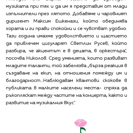
музиката при тях и да им я представим от млади
изпълнители през лятото. Добавяме и чаровният
диригент Максим Ешкенази, който обединява
хората и ги прави спокойни и се чувстват удобно.
Тази година имахме удоволствието и щастието
да привлечем цигуларят Светлин Русев, който
разбира, че акцентът е в децата, в оркестъра",
посочва Николов. Сред уменията, които развиват
младите таланти, той забелязва „бърза реакция в
създаване на екип, на отношения помежду им и
благодарност...Наблюдавам квантови скокове в
публиката в малките населени места- спряха да
ръкопляскат между частите на концерта, както и
развитие на музикалния вкус".