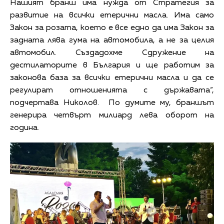
Нашият бранш има нужда от Стратегия за
развитие на всички етерични масла. Има само
Закон за розата, което е все едно да има Закон за
задната лява гума на автомобила, а не за целия
автомобил. Създадохме Сдружение на
дестилаторите в България и ще работим за
законова база за всички етерични масла и да се
регулират отношенията с държавата“,
подчертава Николов. По думите му, браншът
генерира четвърт милиард лева оборот на
година.