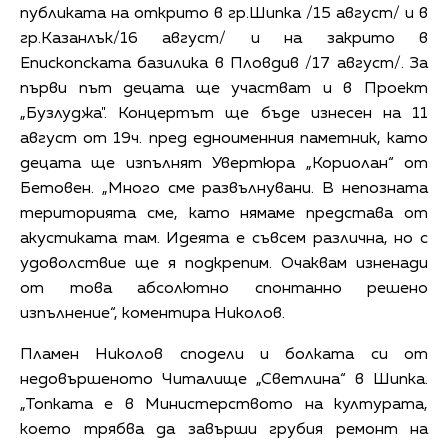
публиката на открито в гр.Шипка /15 август/ и в
гр.Казанлък/16 август/ и на закрито в
Епископската базилика в Пловдив /17 август/. За
първи път децата ще участват и в Проект
„Бузлуджа". Концертът ще бъде изнесен на 11
август от 19ч. пред едноименния паметник, като
децата ще изпълнят Увертюра „Кориолан“ от
Бетовен. „Много сме развълнувани. В непозната
територията сме, като нямаме представа от
акустиката там. Идеята е съвсем различна, но с
удоволствие ще я подкрепим. Очаквам изненади
от това абсолютно спонтанно решено
изпълнение“, коментира Николов.
Пламен Николов сподели и болката си от
недовършеното Читалище „Светлина“ в Шипка.
„Топката е в Министерството на културата,
което трябва да завърши грубия ремонт на