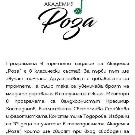
Програмата в третото издание на Академия
„Роза“ е в класически състав. За първи път ще
звучат тимпани. Друга новост е добавянето на
тромпети, а също така се увеличава броят на
младите дарования в струнната секция. Ментори
в програмата са валдхорнистът Красимир
Костадинов, виолистката Светослава Стойкова
и фаготистката Константина Тодорова. Избрани
са 33 деца за участие в тазгодишната Академия
„Роза“, които ще свирят при вход свободен за