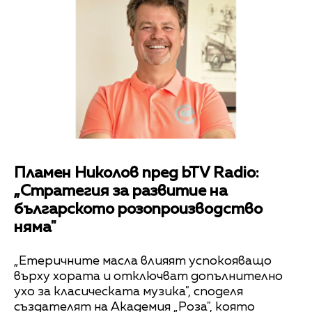
Пламен Николов пред bTV Radio:
„Стратегия за развитие на
българското розопроизводство
няма"
„Етеричните масла влияят успокояващо
върху хората и отключват допълнително
ухо за класическата музика", споделя
създателят на Академия „Роза", която