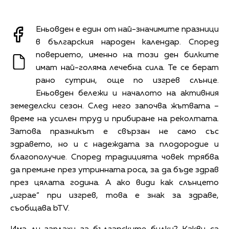
Еньовден е eдин от най-значимите празници
в българския народен календар. Според
поверието, именно на този ден билките
имат най-голяма лечебна сила. Те се берат
рано сутрин, още по изгрев слънце.
Еньовден бележи и началото на активния
земеделски сезон. След него започва жътвата –
време на усилен труд и прибиране на реколтата.
Затова празникът е свързан не само със
здравето, но и с надеждата за плодородие и
благополучие. Според традицията човек трябва
да премине през утринната роса, за да бъде здрав
през цялата година. А ако види как слънцето
„играе“ при изгрев, това е знак за здраве,
съобщава bTV.