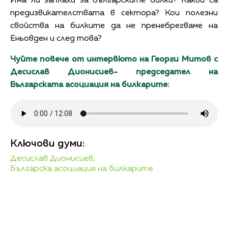
Има ли заплахи за българските билки? Какви са
предизвикателствата в сектора? Кои полезни
свойства на билките да не пренебрегваме на
Еньовден и след това?
Чуйте повече от интервюто на Георги Митов с
Десислав Дионисиев- председател на
Българската асоциация на билкарите:
Ключови думи:
Десислав Дионисиев,
Българска асоциация на билкарите