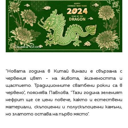
Снимка: iStock
"Новата година в Китай винаги е свързана с
червения цвят - на живота, жизнеността и
щастието. Традиционните сватбени рокли са в
червено", пояснява Павлова. "Тази година зеленият
нефрит ще се цени повече, както и естествени
материали, скъпоценни и полускъпоценни камъни,
но златото остава на първо място".