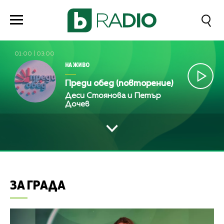
01:00
|
03:00
НА ЖИВО
Преди обед (повторение)
Деси Стоянова и Петър
Дочев
ЗА ГРАДА