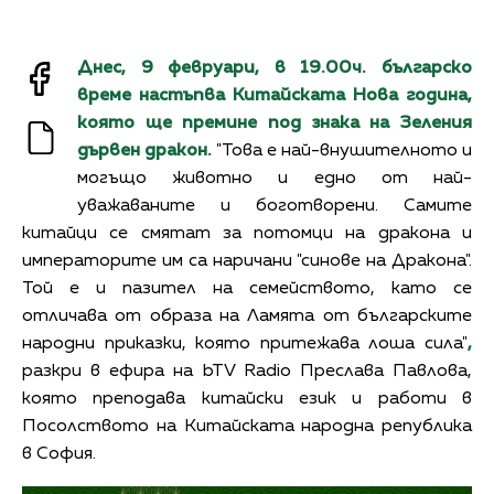
Днес, 9 февруари, в 19.00ч. българско
време настъпва Китайската Нова година,
която ще премине под знака на Зеления
дървен дракон.
"Това е най-внушителното и
могъщо животно и едно от най-
уважаваните и боготворени. Самите
китайци се смятат за потомци на дракона и
императорите им са наричани "синове на Дракона".
Той е и пазител на семейството, като се
отличава от образа на Ламята от българските
народни приказки, която притежава лоша сила"
,
разкри в ефира на bTV Radio Преслава Павлова,
която преподава китайски език и работи в
Посолството на Китайската народна република
в София.