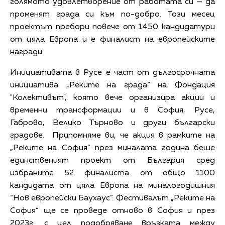
голямото удовлетворение от работата си — да
променят града си към по-добро. Този месец
проектът пребори повече от 1450 кандидатури
от цяла Европа и е финалист на европейските
награди.
Инициативата в Русе е част от дългосрочната
инициатива „Реките на града“ на Фондация
"Колективът", която вече организира акции и
временни трансформации и в София, Русе,
Габрово, Велико Търново и други български
градове. Припомняме ви, че акция в рамките на
„Реките на София“ през миналата година беше
единственият проект от България сред
избраните 52 финалиста от общо 1100
кандидата от цяла Европа на миналогодишния
“Нов европейски Баухаус”. Фестивалът „Реките на
София“ ще се проведе отново в София и през
2023г. с цел подобряване връзката между