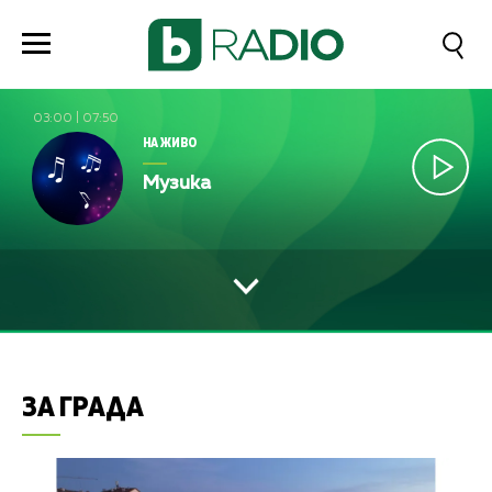
03:00
|
07:50
НА ЖИВО
Музика
ЗА ГРАДА