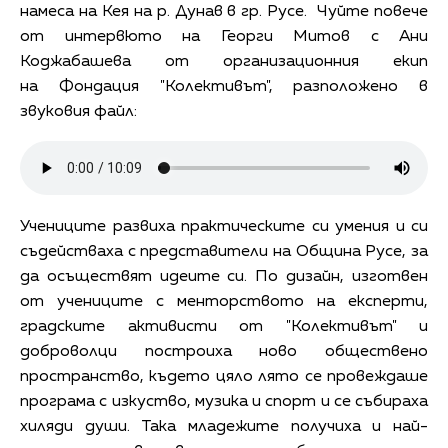
намеса на Кея на р. Дунав в гр. Русе. Чуйте повече
от интервюто на Георги Митов с Ани
Коджабашева от организационния екип
на Фондация "Колективът", разположено в
звуковия файл:
Учениците развиха практическите си умения и си
съдействаха с представители на Община Русе, за
да осъществят идеите си. По дизайн, изготвен
от учениците с менторството на експерти,
градските активисти от "Колективът" и
доброволци построиха ново обществено
пространство, където цяло лято се провеждаше
програма с изкуство, музика и спорт и се събираха
хиляди души. Така младежите получиха и най-