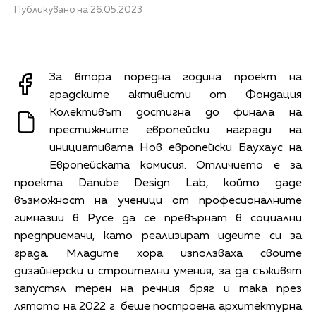
Публикувано на 26.05.2023
За втора поредна година проект на
градските активисти от Фондация
Колективът достигна до финала на
престижните европейски награди на
инициативата Нов европейски Баухаус на
Европейската комисия. Отличието е за
проекта Danube Design Lab, който даде
възможност на ученици от професионалните
гимназии в Русе да се превърнат в социални
предприемачи, като реализират идеите си за
града. Младите хора използваха своите
дизайнерски и строителни умения, за да съживят
запустял терен на речния бряг и така през
лятото на 2022 г. беше построена архитектурна