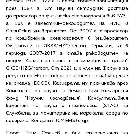
степен 1974-1977 г. и прави своята хабилитация
през 1987 г. От научен сътрудник достига
до професор по физическа океанография във ВУЗ-
а. Бил е заместник-ръководител на НИС в
Софийския университет. От 2007 г. е професор
по крайбрежна океанография в Университет
Олденбург и GKSS/HZG/hereon, Германия, а в
периода 2007-2017 г. става ръководител на
отдел "Анализ на данни и асимилация на данни",
GKSS/HZG/hereon. От 2021 г. е член на Форума за
ресурси на Европейската система за наблюдение
на океана (EOOS). Кариерата му преминава през
Комитета по науки за Земята към Българския
фонд "Научни изследвания", Консултативния
комитет по наука и технологии (STAC) на
Службата за мониторинг на морската среда по
програма "Коперник" (CMEMS) и др.
Проф. Емил Станев е бил стипендиант на