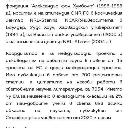
фондация "Александър фон Хумболт" (1986-1988
г.), носител е на стипендия ONRIFO в космическия
център NRL-Stennis, NCAR/Университета в
Боулдър, Уудс Хоул, Харвардския университет
(1994 г.), на Вашингтонския университет (2000 г.)
и на космическия център NRL-Stennis (2004 г.)
Координатор е на международни проекти и
ръководител на работни групи в повече от 15
проекта на ЕС и други международни проекти.
Има публикации в повече от 200 рецензирани
статии, а цитатите на негови работи в
световната научна литература са 7954. Името
му влиза неизменно в ежегодните класации на 2%
от най-добрите учени в света във всички
области на науката, публикуван от
Станфордския университет от 2020 г. насам.