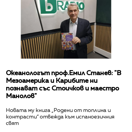
Океанологът проф.Емил Станев: "В
Мезоамерика и Карибите ни
познават със Стоичков и маестро
Манолов"
Новата му книга „Родени от топлина и
контрасти“ отвежда към испаноезичния
свят