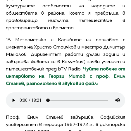
културните особености на народите и
обществата в района, което я превръща в
провокиращо мисълта пътешествие в
пространството и времето.
"В Мезоамерика и Карибите ни познават с
имената на Христо Стоичков и маестро Димитър
Манолов. Диригентът работи дълги години и
завършва живота си в Колумбия", заяви ученият и
пътешественик пред bTV Radio.
Чуйте повече от
интервюто на Георги Митов с проф. Емил
Станев, разположено в звуковия файл:
Проф. Емил Станев завършва Софийския
университет в периода 1967-1972 г., в докторска