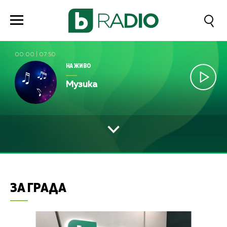
00:00
|
07:50
НА ЖИВО
Музика
ЗА ГРАДА