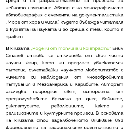
среда и на разработването на прогнози за
нейното изменение. Автор е на монографичната
автобиография с елементи на документалистика
„Море от хора и числа“, където въвежда читателя
в кухнята на науката и го среща с тези, които я
правят.
В книгата
„Родени от топлина и контрасти“
Емил
Станев отново се отклонява от своя чисто
научен жанр, като ни предлага увлекателен
пътепис, съчетавайки научното любопитство с
личните си наблюдения от многобройните
пътувания в Мезоамерика и Карибите. Авторът
изследва природния свят, историята от
предколумбовите времена до днес, войните,
диктатурите, революциите, както и
религиозните и културните процеси. В основата
на книгата стои задълбоченото вникване във
формирането на националните идентичности и