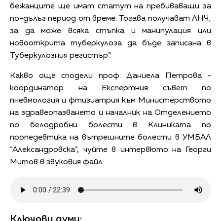
бежанците ще имат статут на пребиваващи за
по-дълъг период от време. Тогава получават ЛНЧ,
за да може всяка стъпка и манипулация или
новооткрита туберкулоза да бъде записана в
Туберкулозния регистър“.
Какво още сподели проф. Даниела Петрова -
координатор на Експертния съвет по
пневмология и фтизиатрия към Министерството
на здравеопазването и началник на Отделението
по белодробни болести в Клиниката по
пропедевтика на вътрешните болести в УМБАЛ
“Александровска”, чуйте в интервюто на Георги
Митов в звуковия файл:
Ключови думи: