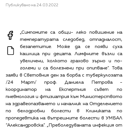
Публикувано на 24.03.2022
„Симпомите са общи- леко повишение на
температурата следобед, отпадналост,
безапетитие. Може да се появи суха
кашлица при децата. Лимфните възли са
увеличени, колкото грахово зърно и по-
големи и са болезнени при опипване“. Това
заяви в Световния ден за борба с туберкулозата
/24 Март/ проф. Даниела Петрова -
координатор на Експертния съвет по
пневмология и фтизиатрия към Министерството
на здравеопазването и началник на Отделението
по белодробни болести в Клиниката по
пропедевтика на вътрешните болести в УМБАЛ
“Александровска”. „Преболедуваната инфекция от