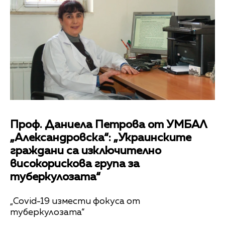
Проф. Даниела Петрова от УМБАЛ
„Александровска“: „Украинските
граждани са изключително
високорискова група за
туберкулозата“
„Covid-19 измести фокуса от
туберкулозата“