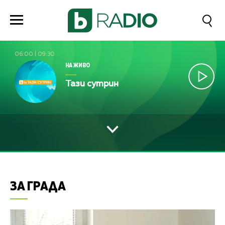
06:00
|
09:30
НА ЖИВО
Тази сутрин
ЗА ГРАДА