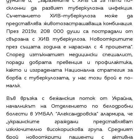
думите й, „заразените с ХИВ са 18 пъти по-
склонни да развият туберкулозна инфекция.
Съчетанието ХИВ-туберкулоза може да
представлява животозастрашаваща комбинация.
През 2019г. 208 000 души са пострадали от
свързана с ХИВ туберкулоза
.
Новооткритите
през същата година е нараснал с 4 процента“.
Според изтъкнатият медицински специалист,
поради добрата превенция и профилактика,
както и изградената Национална стратегия за
борба с туберкулозата, у нас този брой е по-
малък.
Във връзка с бежанския поток от Украйна,
началникът на Отделението по белодробни
болести в УМБАЛ “Александровска” алармира, че
„украинските граждани представляват
изключително високорискова група. Средният
брой новооткрити пациенти с активна