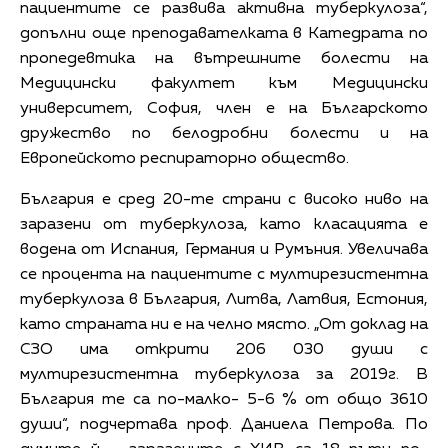
пациентите се развива активна туберкулоза“,
допълни още прeподавателката в Катедрата по
пропедевтика на вътрешните болести на
Медицински факултет към Медицински
университет, София, член е на Българското
дружество по белодробни болести и на
Европейското респираторно общество.
България е сред 20-те страни с високо ниво на
заразени от туберкулоза, като класацията е
водена от Испания, Германия и Румъния. Увеличава
се процента на пациентите с мултирезистентна
туберкулоза в България, Литва, Латвия, Естония,
като страната ни е на челно място. „От доклад на
СЗО има открити 206 030 души с
мултирезистентна туберкулоза за 2019г. В
България те са по-малко- 5-6 % от общо 3610
души“, подчертава проф. Даниела Петрова. По