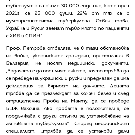
туберкулоза са около 30 000 годишно, като през
2021г. са 25 000 души. 22% от тях са с
мултирезистентна туберкулоза. Освен това,
Украйна и Русия заемат първо място по пациенти
с ХИВ и СПИН“.
Проф. Петрова отбеляза, че в тази обстановка
на война, украинските граждани, пристигащи в
България, не носят медицински документи.
„Задачата е да попълнят анкета, която трябва да
се преведе на украински и руски и предлагам да има
декларация за вярност на данните. Децата
трябва да се преглеждат за кожен белег и след
отрицателна Проба на Манту, да се проведе
БЦЖ ваксина. Ако пробата е положителна, се
продължава с други стъпки за установяване на
активната туберкулоза“. Според медицинският
специалист, „трябва да се установи дали