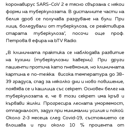
коронавирус SARS-CoV 2 е тясно свързана с някои
форми на туберкулозата. В дисталните части на
белия дроб се получава раздуване на були. При
лица, боледували от туберкулоза, се реактивира
старата туберкулоза“, посочи още проф.
Петрова в ефира на bTV Radio.
„В клиничната практика се наблюдава развитие
на кухини (туберкулозни каверни). При други
пациенти протича като пневмония, но клиничната
картина е по-тежка: висока температура до 38-
39 градуса, спад за няколко дни и ново повишение,
появява се и кашлица със секрет. Основен белег на
туберкулозата е, че в този секрет има кръв и
кървави жилки. Прогресира лесната уморяемост,
отпадналост, задух при минимални усилия и покой.
Около 2-3 месеца след Covid-19, състоянието се
влошава и при около 10 % процента от