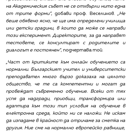
на Академическия съвет не се отхвърли нито една
от трите форми“
, добави проф. Веселинов.
„Не
беше обявено ясно, че ще има определени училища
или детски градини, в които да може се направи
този експеримент. Директорите, за да направят
тестовете, се консултират с родителите и
диалогът е постоянен“
, подчертава той.
„Част от критиките към онлайн обучението са
нормални. Българският учител и университетски
преподавател много бързо доказаха на цялото
общество, че те са компетентни и могат да
провеждат съвременно обучение. Всеки от тях
успя да надгради, приобщи, трансформира или
адаптира към този тип условия на обучение в
електронна среда, който ни се наложи. Не искам
да изпадаме в крайност да отричаме за сметка на
другия. Ние сме на нормално европейско равнище,