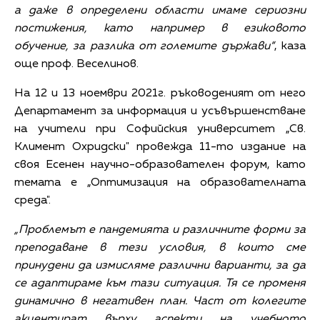
а даже в определени области имаме сериозни
постижения, като например в езиковото
обучение, за разлика от големите държави“
, каза
още проф. Веселинов.
На 12 и 13 ноември 2021г. ръководеният от него
Департамент за информация и усъвършенстване
на учители при Софийския университет „Св.
Климент Охридски" провежда 11-то издание на
своя Есенен научно-образователен форум, като
темата е „Оптимизация на образователната
среда".
„Проблемът е пандемията и различните форми за
преподаване в тези условия, в които сме
принудени да измисляме различни варианти, за да
се адаптираме към тази ситуация. Тя се променя
динамично в негативен план. Част от колегите
акцентират върху аспекти на учебното