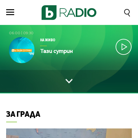
06:00
|
09:30
НА ЖИВО
Тази сутрин
ЗА ГРАДА