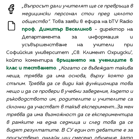
„Въпросът дали учителят ще се превръща в
медицински персонал стои пред цялото
общество“
. Това заяви в ефира на bTV Radio
проф. Димитър Веселинов
- директор на
Департамента за информация и
усъвършенстване на учители при
Софийския университет „Св. Климент Охридски",
който коментира
връщането на учениците в
клас и тестването
.
„Когато се въвеждат такива
неща, трябва да има основа, върху която да
стъпим. Трябва да се види как функционира това
нещо и да се провери в учебни заведения, където и
ръководството им, родителите и учителите са
склонни да участват в такъв експеримент…За мен
трябва да има възможност да се експериментира
в рамките на една седмица и след това да се
видят резултатите. В СУ един от дебатите е за
присъствено, онлайн или смесено обучение, като