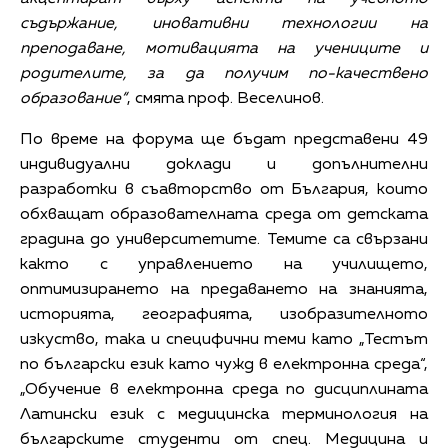
съдържание, иновативни технологии на
преподаване, мотивацията на учениците и
родителите, за да получим по-качествено
образование“
, смята проф. Веселинов.
По време на форума ще бъдат представени 49
индивидуални доклади и допълнителни
разработки в съавторство от България, които
обхващат образователната среда от детската
градина до университетите. Темите са свързани
както с управлението на училището,
оптимизирането на предаването на знанията,
историята, географията, изобразителното
изкуство, така и специфични теми като „Тестът
по български език като чужд в електронна среда“,
„Обучение в електронна среда по дисциплината
Латински език с медицинска терминология на
българските студенти от спец. Медицина и