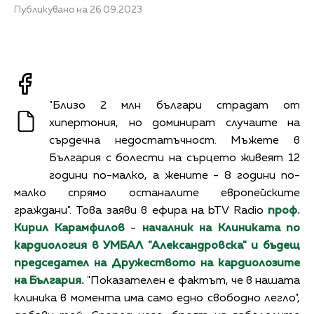
Публикувано на 26.09.2023
"Близо 2 млн българи страдат от
хипертония, но доминират случаите на
сърдечна недостатъчност. Мъжете в
България с болести на сърцето живеят 12
години по-малко, а жените - 8 години по-
малко спрямо останалите европейските
граждани". Това заяви в ефира на bTV Radio
проф.
Кирил Карамфилов
-
началник на Клиниката по
кардиология в УМБАЛ "Александровска" и бъдещ
председател на Дружеството на кардиолозите
на България.
"Показателен е фактът, че в нашата
клиника в момента има само едно свободно легло",