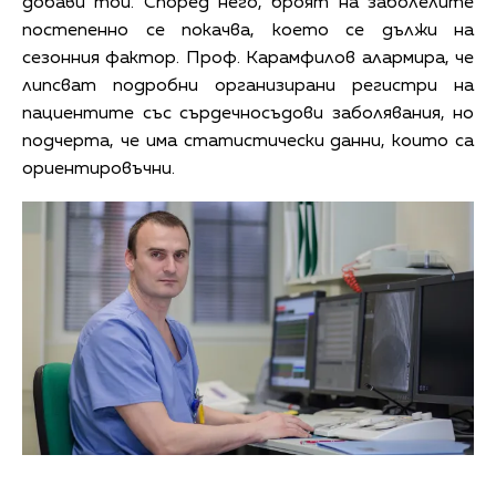
добави той. Според него, броят на заболелите
постепенно се покачва, което се дължи на
сезонния фактор. Проф. Карамфилов алармира, че
липсват подробни организирани регистри на
пациентите със сърдечносъдови заболявания, но
подчерта, че има статистически данни, които са
ориентировъчни.