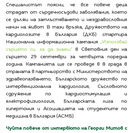
Специалистът поясни, че все повече деца
страдат от сърдечносъдови заболявания, което
се дължи на затлъстяването и нездравословния
начин на живот. В тази връзка, Дружеството на
кардиолозите в България (ДКБ) стартира
Национална информационна кампания
„Използвай
сърцето си, за да знаеш“
в Световния ден на
сърцето 29 септември за четвърта поредна
година. Кампанията ще се проведе в 8 града в
страната в партньорство с Министерството на
здравеопазването, Българското дружество по
интервенционална кардиология, Съсловното
сдружение по кардиостимулация и
електрофизиология, Българската лига по
хипертония и Асоциацията на студентите по
медицина в България (АСМБ).
Чуйте повече от интервюто на Георги Митов с