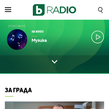
17:05
|
18:00
НА ЖИВО
Музика
ЗА ГРАДА