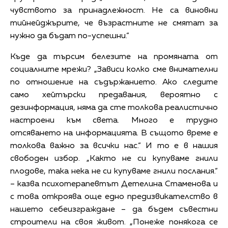
чувството за принадлежност. Не са виновни
тийнейджърите, че възрастните не смятат за
нужно да бъдат по-успешни.“
Къде да търсим белезите на промяната от
социалните мрежи? „Зависи колко сме внимателни
по отношение на съдържанието. Ако следите
само хейтърски предавания, вероятно с
дезинформация, няма да сте толкова реалистично
настроени към света. Много е трудно
отсяването на информацията. В същото време е
толкова важно за всички нас.“ И то е в нашия
свободен избор. „Както не си купуваме гнили
плодове, така нека не си купуваме гнили послания.“
– казва психотерапевтът Детелина Стаменова и
с това откроява още едно предизвикателство в
нашето себеизграждане – да бъдем съвестни
строители на своя живот. „Понеже понякога се