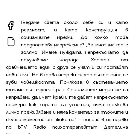
Гледаме света около себе си и като
реалност, и като конструкция в
социалните мрежи. До колко това
предпоставя напрежение? „За мнозина то е
голямо. Имаме нуждата непрекъснато да
получаваме награда. Хората от
сравнението един с друг се учат и си поставят
нови цели. Но в това непрекъснато състезание се
губи човешкостта. Понякога в състезанието
тичаме със счупен крак. Социалните медии не са
направени да имат край и те дават непрекъснато
примери как хората са успешни, няма толкова
лично преживяване и няма коментар за тъжните и
скучни моменти от живота.“ – посочи в интервю
по bTV Radio психотерапевтът Детелина