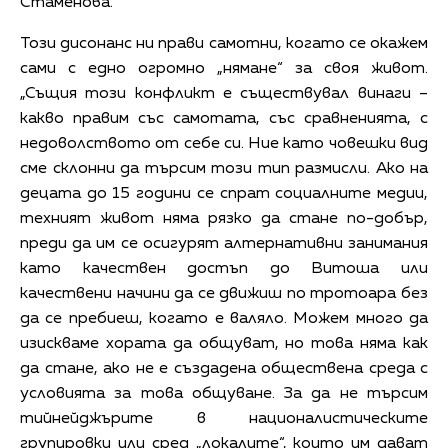
Стаменова.
Този дисонанс ни прави самотни, когато се окажем
сами с едно огромно „нямане“ за своя живот.
„Същия този конфликт е съществувал винаги –
какво правим със самотата, със сравненията, с
недоволството от себе си. Ние като човешки вид
сме склонни да търсим този тип размисли. Ако на
децата до 15 години се спрат социалните медии,
техният живот няма рязко да стане по-добър,
преди да им се осигурят алтернативни занимания
като качествен достъп до Витоша или
качествени начини да се движиш по тротоара без
да се пребиеш, когато е валяло. Можем много да
изискваме хората да общуват, но това няма как
да стане, ако не е създадена обществена среда с
условията за това общуване. За да не търсим
тийнейджърите в националистическите
групировки или сред „локалите“, които им дават