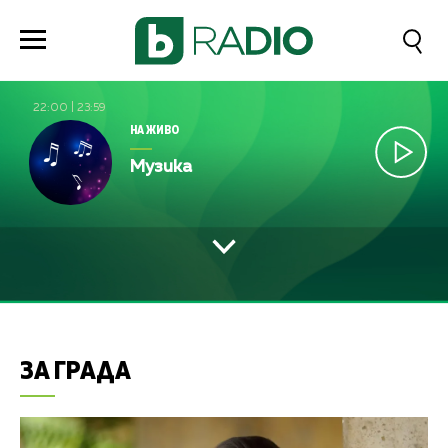
22:00
|
23:59
НА ЖИВО
Музика
ЗА ГРАДА