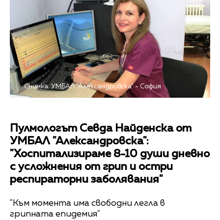
Снимка: УМБАЛ "Александровска" - София
Пулмологът Севда Найденска от
УМБАЛ "Александровска":
"Хоспитализираме 8-10 души дневно
с усложнения от грип и остри
респираторни заболявания"
"Към момента има свободни легла в
грипната епидемия"