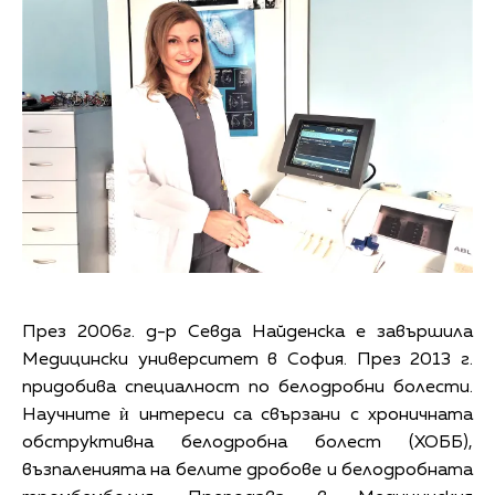
През 2006г. д-р Севда Найденска е завършила
Медицински университет в София. През 2013 г.
придобива специалност по белодробни болести.
Научните ѝ интереси са свързани с хроничната
обструктивна белодробна болест (ХОББ),
възпаленията на белите дробове и белодробната