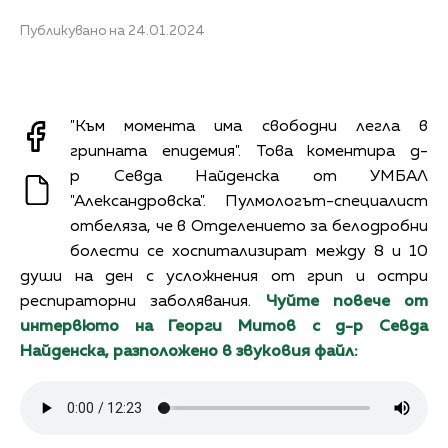
Публикувано на 24.01.2024
"Към момента има свободни легла в
грипната епидемия". Това коментира д-
р Севда Найденска от УМБАЛ
"Александровска". Пулмологът-специалист
отбеляза, че в Отделението за белодробни
болести се хоспитализират между 8 и 10
души на ден с усложнения от грип и остри
респираторни заболявания.
Чуйте повече от
интервюто на Георги Митов с д-р Севда
Найденска, разположено в звуковия файл: