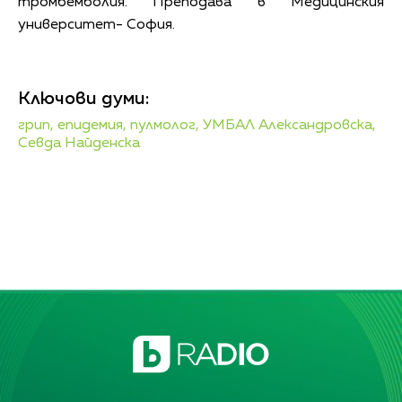
тромбемболия. Преподава в Медицинския
университет- София.
Ключови думи:
грип,
епидемия,
пулмолог,
УМБАЛ Александровска,
Севда Найденска