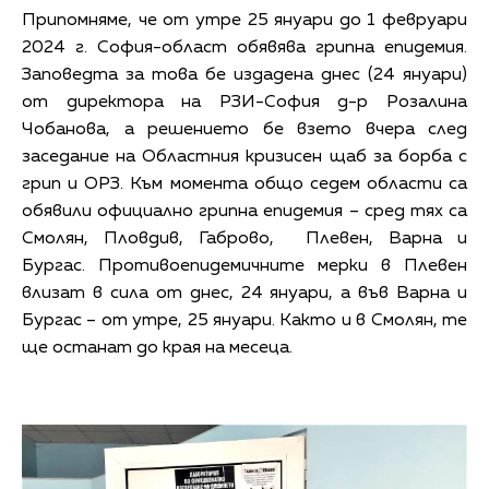
Припомняме, че от утре 25 януари до 1 февруари
2024 г. София-област обявява грипна епидемия.
Заповедта за това бе издадена днес (24 януари)
от директора на РЗИ-София д-р Розалина
Чобанова, а решението бе взето вчера след
заседание на Областния кризисен щаб за борба с
грип и ОРЗ. Към момента общо седем области са
обявили официално грипна епидемия – сред тях са
Смолян, Пловдив, Габрово, Плевен, Варна и
Бургас. Противоепидемичните мерки в Плевен
влизат в сила от днес, 24 януари, а във Варна и
Бургас – от утре, 25 януари. Както и в Смолян, те
ще останат до края на месеца.