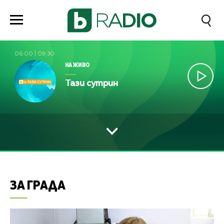
06:00
|
09:30
НА ЖИВО
Тази сутрин
ЗА ГРАДА