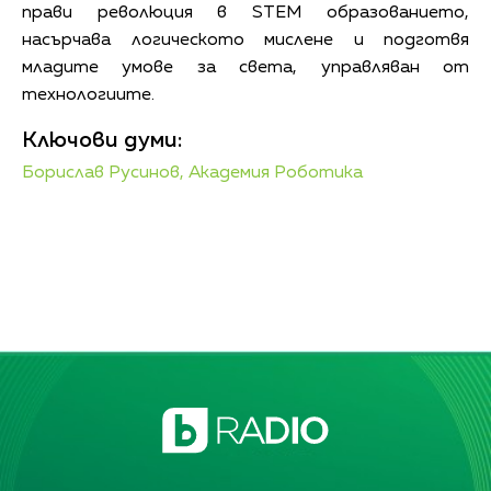
прави революция в STEM образованието,
насърчава логическото мислене и подготвя
младите умове за света, управляван от
технологиите.
Ключови думи:
Борислав Русинов,
Академия Роботика