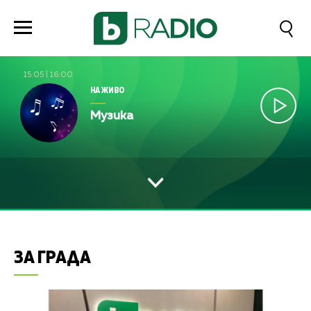
15:05
|
16:00
НА ЖИВО
Музика
ЗА ГРАДА