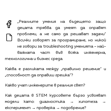
„Реалните умения на бъдещето: защо
децата трябва да умеят да оправят
проблеми, а не само да решават задачи“
Всички говорят за програмиране, но никой
не говори за troubleshooting уменията – най-
важната част във всяка инженерна,
технологична и бизнес среда.
Каква е разликата между „правилно решение“ и
„способност да оправиш грешка“?
Какво учат инженерите в реалния свят?
Как децата в STEM курсовете бързо усвояват
модели като: диагностика → хипотеза →
експеримент → проверка → подобрение?