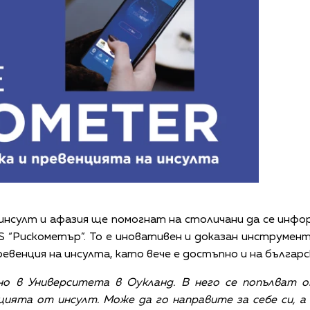
инсулт и афазия ще помогнат на столичани да се ин
S “Рискометър”. То е иновативен и доказан инструмент
ревенция на инсулта, като вече е достъпно и на българск
о в Университета в Оукланд. В него се попълват о
ията от инсулт. Може да го направите за себе си, а 