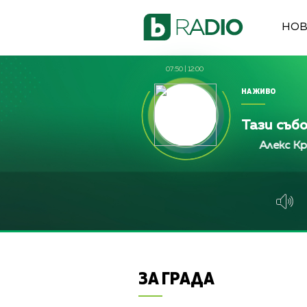
НО
07:50
|
12:00
НА ЖИВО
Тази съб
Алекс Кръстева, Жен
Алекс Кръстева, Жен
Алекс Кръстева,
ЗА ГРАДА