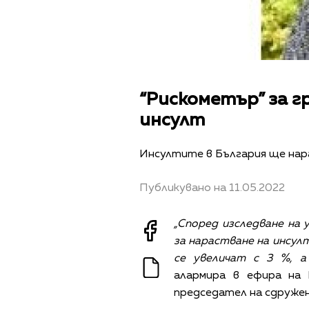
“Рискометър” за г
инсулт
Инсултите в България ще нара
Публикувано на 11.05.2022
„Според изследване на 
за нарастване на инсул
се увеличат с 3 %, 
алармира в ефира на
председател на сдружен