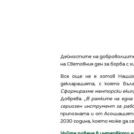
Снимка: Асоциация за инсулт 
Дейностите на доброволците 
на Световния ден за борба с 
Все още не е готов Национ
декларацията, с която Бъл
Сформирахме менторски екип,
Добрева.
„В рамките на една
сериозен инструмент за раб
припозната и от Асоциацията 
2030 година, което може да се
Чуйте повече в интервюто на