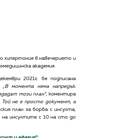
о хипертония в навечерието и
номедицинска академия.
кември 2021г. бе подписана
.
„В момента няма напредък.
здадат този план“
, коментира
. Той не е просто документ, а
ския план за борба с инсулта,
т на инсултите с 10 на сто до
султ и афазия“: