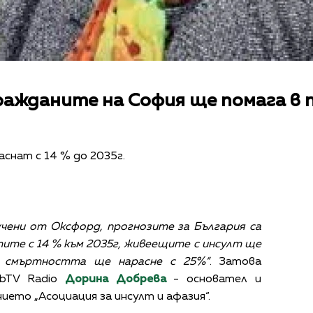
ражданите на София ще помага в 
снат с 14 % до 2035г.
учени от Оксфорд, прогнозите за България са
тите с 14 % към 2035г, живеещите с инсулт ще
а смъртността ще нарасне с 25%“
. Затова
 bTV Radio
Дорина Добрева
- основател и
ието „Асоциация за инсулт и афазия“.