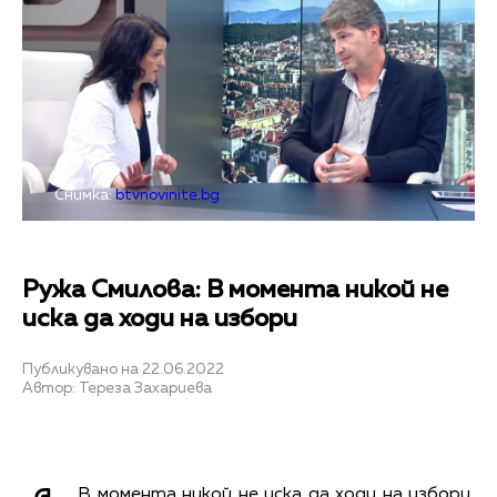
Снимка:
btvnovinite.bg
Ружа Смилова: В момента никой не
иска да ходи на избори
Публикувано на 22.06.2022
Автор: Тереза Захариева
В момента никой не иска да ходи на избори,