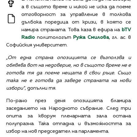
а в същото време и никой не иска да поеме
отговорност за управление в толкова
дълбока поредица от кризи, в която се
намира страната. Това каза в ефира на
bTV
Radio
политологът
Ружа Смилова
, гл. ас. в
Софийския университет.
„От една страна опозицията се възползва и
обявява вот на недоверие, но в същото време не е
готова тя да поеме нещата в свои ръце. Също
така не е готова да заведе страната на нови
избори“
, допълни тя.
По-рано през деня опозицията бламира
заседанието на Народното събрание. След три
опита за кворум пленарната зала остана
полупразна. Така отпадна и възможността за
избор на нов председател на парламента.