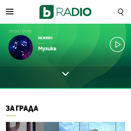
03:00
|
07:50
НА ЖИВО
Музика
ЗА ГРАДА