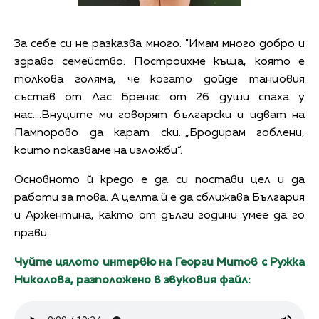
За себе си не разказва много. "Имам много добро и
здраво семейство. Построихме къща, която е
толкова голяма, че когато дойде танцовия
състав от Лас Бреняс от 26 души спаха у
нас....Внуците ми говорят български и идват на
Пампорово да карат ски...„Бродирам гоблени,
които показваме на изложби“.
Основното й кредо е да си постави цел и да
работи за това. А целта й е да сближава България
и Аржентина, както от дълги години умее да го
прави.
Чуйте цялото интервю на Георги Митов с Ружка
Николова, разположено в звуковия файл: