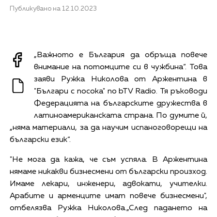
Публикувано на 12.10.2023
„Важното е България да обръща повече
внимание на потомците си в чужбина“. Това
заяви Ружка Николова от Аржентина в
"Българи с посока" по bTV Radio. Тя ръководи
Федерацията на българските дружества в
латиноамериканската страна. По думите й,
„няма материали, за да научим испаноговорещи на
български език“.
"Не мога да кажа, че съм успяла. В Аржентина
нямаме никакви бизнесмени от български произход.
Имаме лекари, инженери, адвокати, учителки.
Арабите и арменците имат повече бизнесмени",
отбелязва Ружка Николова.„След падането на