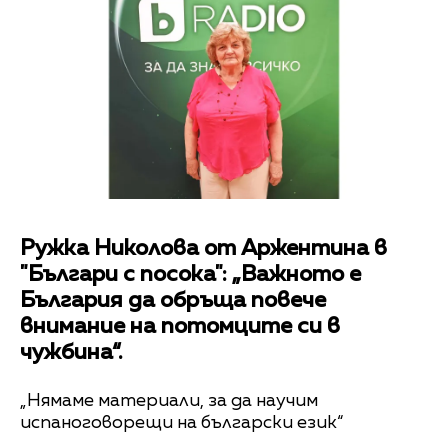
Ружка Николова от Аржентина в
"Българи с посока": „Важното е
България да обръща повече
внимание на потомците си в
чужбина“.
„Нямаме материали, за да научим
испаноговорещи на български език“