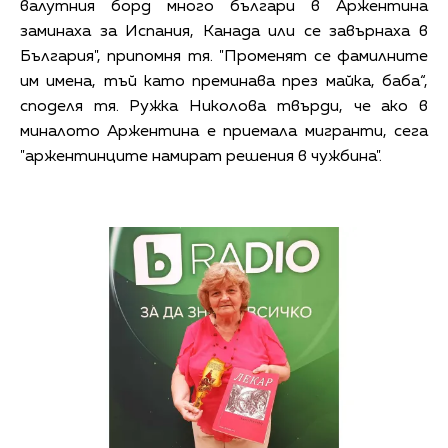
валутния борд много българи в Аржентина
заминаха за Испания, Канада или се завърнаха в
България", припомня тя. "Променят се фамилните
им имена, тъй като преминава през майка, баба“,
споделя тя. Ружка Николова твърди, че ако в
миналото Аржентина е приемала мигранти, сега
"аржентинците намират решения в чужбина".