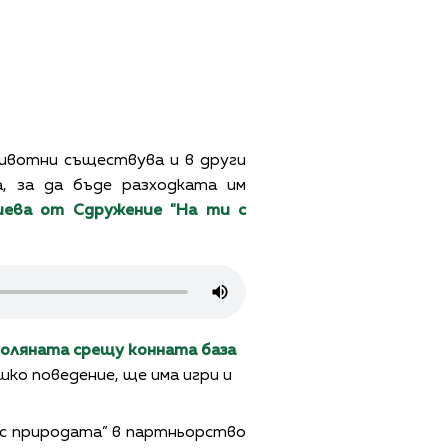
 животни съществува и в други
а, за да бъде разходката им
ева от Сдружение "На ти с
 поляната срещу конната база
ко поведение, ще има игри и
 с природата” в партньорство