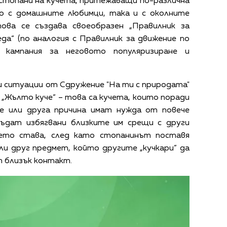
топани на кучета, притежаващи по-различна
о с домашните любимци, така и с околните
ова се създава своеобразен „Правилник за
еда“ (по аналогия с Правилник за движение по
кампания за неговото популяризиране и
и ситуации от Сдружение "На ти с природата"
 „Жълто куче“ – това са кучета, които поради
е или друга причина имат нужда от повече
ъдат избягвани близките им срещи с други
ето става, след като стопанинът поставя
ли друг предмет, който другите „кучкари” да
т близък контакт.