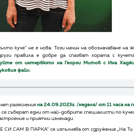
лто куче” не е нова. Този начин на обозначаване на
други правила е добре да спазват хората с кучет
уйте от интервюто на Георги Митов с Ина Хаджи
уковия файл:
чат разяснения
на 24.09.2023г. /неделя/ от 11 часа на
 се съберат едни от най-добрите специалисти по кучеш
астроение и приятни изненади.
Е СИ САМ В ПАРКА” се изпълнява от сдружение „На Ти