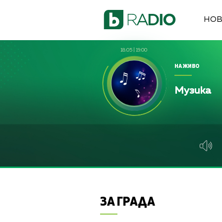
НО
18:05
|
19:00
НА ЖИВО
Музика
ЗА ГРАДА