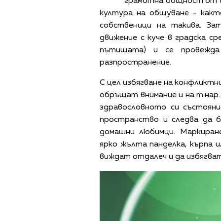
грамотна общност от с
култура на общуване – какт
собственици на такива. Зат
движение с куче в градска ср
пътищата) и се провежда 
разпространение.
С цел избягване на конфликтн
обръщат внимание и на т.нар.
здравословното си състояни
пространство и следва да б
домашни любимци. Маркиран
ярко жълта панделка, кърпа и
виждат отдалеч и да избягва