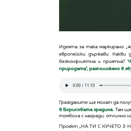
Идеята за така маркирано „жъ
европейски държави. Какви 
безконфликтна и приятна?
Ч
природата", разположено в зв
Гражданите ще могат да полу
в Борисовата градина.
Там ще
томбола с награди, отлично н
Проект „НА ТИ С КУЧЕТО 3: Н