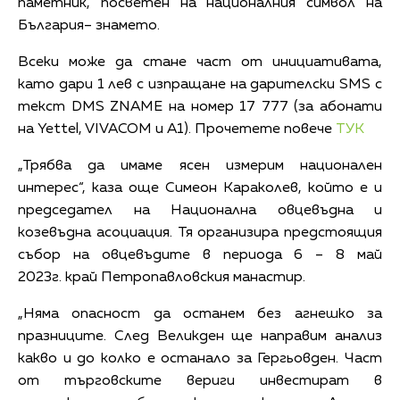
паметник, посветен на националния символ на
България– знамето.
Всеки може да стане част от инициативата,
като дари 1 лев с изпращане на дарителски SMS с
текст DMS ZNAME на номер 17 777 (за абонати
на Yettel, VIVACOM и А1). Прочетете повече
ТУК
„Трябва да имаме ясен измерим национален
интерес“, каза още Симеон Караколев, който е и
председател на Национална овцевъдна и
козевъдна асоциация. Тя организира предстоящия
събор на овцевъдите в периода 6 – 8 май
2023г. край Петропавловския манастир.
„Няма опасност да останем без агнешко за
празниците. След Великден ще направим анализ
какво и до колко е останало за Гергьовден. Част
от търговските вериги инвестират в