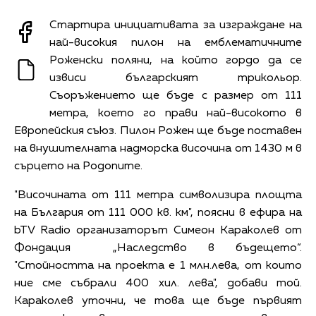
Стартира инициативата за изграждане на
най-високия пилон на емблематичните
Роженски поляни, на който гордо да се
извиси българският трикольор.
Съоръжението ще бъде с размер от 111
метра, което го прави най-високото в
Европейския съюз. Пилон Рожен ще бъде поставен
на внушителната надморска височина от 1430 м в
сърцето на Родопите.
"Височината от 111 метра символизира площта
на България от 111 000 кв. км", поясни в ефира на
bTV Radio организаторът Симеон Караколев от
Фондация „Наследство в бъдещето“.
"Стойността на проекта е 1 млн.лева, от които
ние сме събрали 400 хил. лева", добави той.
Караколев уточни, че това ще бъде първият