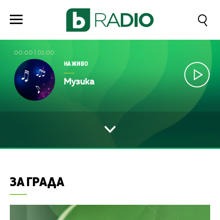
00:00
|
01:00
НА ЖИВО
Музика
ЗА ГРАДА