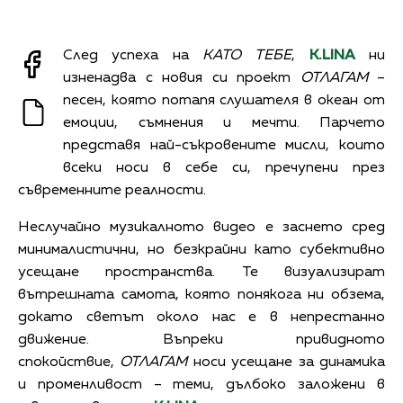
След успеха на
КАТО ТЕБЕ
,
K.LINA
ни
изненадва с новия си проект
ОТЛАГАМ
–
песен, която потапя слушателя в океан от
емоции, съмнения и мечти. Парчето
представя най-съкровените мисли, които
всеки носи в себе си, пречупени през
съвременните реалности.
Неслучайно музикалното видео е заснето сред
минималистични, но безкрайни като субективно
усещане пространства. Те визуализират
вътрешната самота, която понякога ни обзема,
докато светът около нас е в непрестанно
движение. Въпреки привидното
спокойствие,
ОТЛАГАМ
носи усещане за динамика
и променливост – теми, дълбоко заложени в