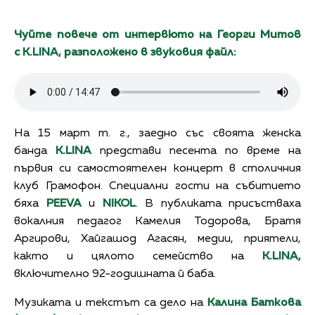
Чуйте повече от интервюто на Георги Митов
с K.LINA, разположено в звуковия файл:
На 15 март т. г., заедно със своята женска
банда
K.LINA
представи песента по време на
първия си самостоятелен концерт в столичния
клуб Грамофон. Специални гости на събитието
бяха
PEEVA
и
NIKOL
. В публиката присъстваха
вокалния педагог Камелия Тодорова, Братя
Аргирови, Хайгашод Агасян, медии, приятели,
както и цялото семейство на
K.LINA,
включително 92-годишната й баба.
Музиката и текстът са дело на
Калина Баткова