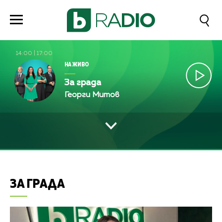
14:00
|
17:00
НА ЖИВО
За града
Георги Митов
ЗА ГРАДА