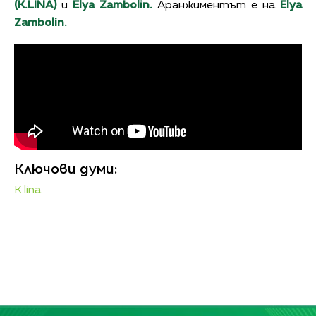
(K.LINA)
и
Elya Zambolin.
Аранжиментът е на
Elya
Zambolin.
Ключови думи:
K.lina