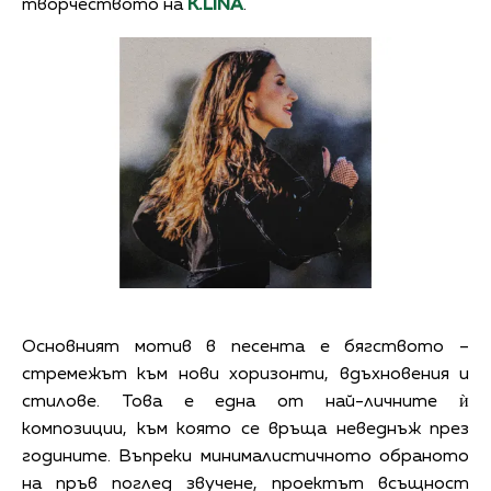
творчеството на
K.LINA
.
Основният мотив в песента е бягството –
стремежът към нови хоризонти, вдъхновения и
стилове. Това е една от най-личните ѝ
композиции, към която се връща неведнъж през
годините. Въпреки минималистичното обраното
на пръв поглед звучене, проектът всъщност