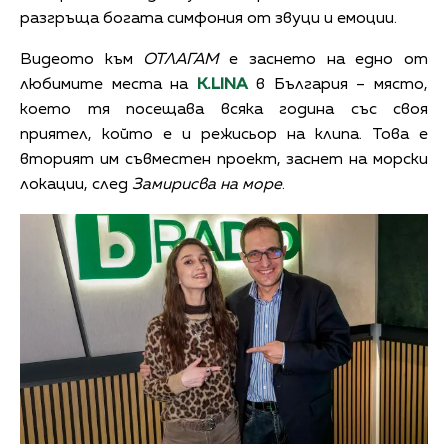
разгръща богата симфония от звуци и емоции.
Видеото към
ОТЛАГАМ
е заснето на едно от
любимите места на
K.LINA
в България – място,
което тя посещава всяка година със своя
приятел, който е и режисьор на клипа. Това е
вторият им съвместен проект, заснет на морски
локации, след
Замирисва на море
.