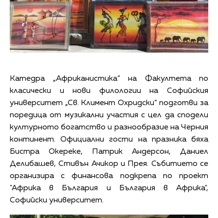
Катедра „Африканистика“ на Факултета по
класически и нови филологии на Софийския
университет „Св. Климент Охридски“ подготви за
поредица от музикални участия с цел да сподели
културното богатство и разнообразие на Черния
континент. Официални гости на празника бяха
Бистра Окереке, Патрик Андерсон, Даниел
Делибашев, Стивън Ачикор и Прея. Събитието се
организира с финансова подкрепа по проект
"Африка в България и България в Африка",
Софийски университет.