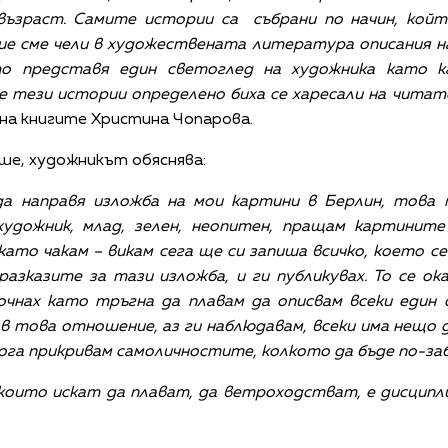
възраст. Самите истории са събрани по начин, койт
ие сме чели в художествената литература описания на
о представя един светоглед на художника като к
 че тези истории определено биха се харесали на чит
на книгите Христина Чопарова.
ише, художникът обяснява:
а направя изложба на мои картини в Берлин, това 
удожник, млад, зелен, неопитен, пращам картините
то чакам – викам сега ще си запиша всичко, което се 
 разказите за тази изложба, и ги публикувах. То се о
чнах като тръгна да плавам да описвам всеки един о
 това отношение, аз ги наблюдавам, всеки има нещо д
кога прикривам самоличностите, колкото да бъде по-заб
които искат да плават, да ветроходстват, е дисципл