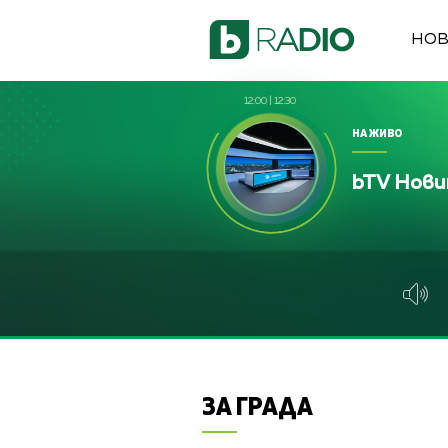
НО
12:00
|
12:30
НА ЖИВО
bTV Нов
ЗА ГРАДА