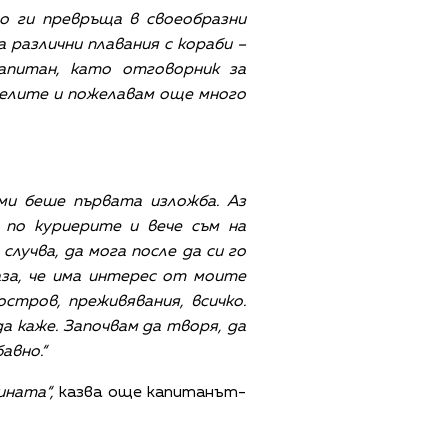
о ги превръща в своеобразни
 различни плавания с кораби –
апитан, като отговорник за
ателите и пожелавам още много
ми беше първата изложба. Аз
 по куриерите и вече съм на
случва, да мога после да си го
каза, че има интерес от моите
стров, преживявания, всичко.
а каже. Започвам да творя, да
авно.“
ината“,
казва още капитанът-