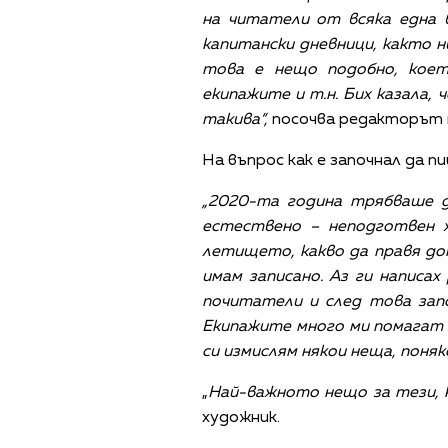
на читатели от всяка една 
капитански дневници, както н
това е нещо подобно, коет
екипажите и т.н. Бих казала,
такива“,
посочва редакторът 
На въпрос как е започнал да п
„2020-та година трябваше д
естествено – неподготвен х
летището, какво да правя дока
имам записано. Аз ги написах
почитатели и след това запо
Екипажите много ми помагат в
си измислям някои неща, поня
„
Най-важното нещо за тези, 
художник.