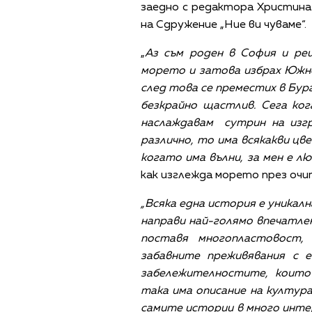
заедно с редактора Христина
на Сдружение „Ние ви чуваме“.
„
Аз съм роден в София и ре
морето и затова избрах Южно
след това се преместих в Бург
безкрайно щастлив. Сега ко
наслаждавам сутрин на изгр
различно, то има всякакви цве
когато има вълни, за мен е лю
как изглежда морето през очи
„Всяка една история е уникалн
направи най-голямо впечатле
поставя многопластовост,
забавните преживявания с 
забележителностите, които
така има описание на култур
самите истории в много интер