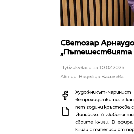
Светозар Арнаудов
„Пътешествията н
Публикувано на 10.02.2025
Автор: Надежда Василева
Художникът-маринист
ветроходството, е капи
пет години кръстосва с 
Йонийско. А любопитни
своите книги. В ефира
книги с пътеписи от по