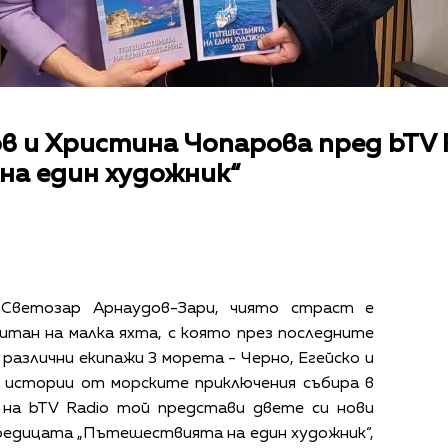
 и Христина Чопарова пред bTV R
а един художник“
 Светозар Арнаудов-Зари, чиято страст е
тан на малка яхта, с която през последните
различни екипажи 3 морета - Черно, Егейско и
 истории от морските приключения събира в
 на bTV Radio той представи двете си нови
редицата „Пътешествията на един художник“,