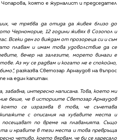
 Чопарова, която е журналист и председател
ших, че трябва да отида да живея близо до
то Черноморие, 12 години живях в Созопол и
ас. Всеки ден го виждам от прозореца си и съм
гато плавам и имам това удоволствие да се
евите, вечер на залезите, морето винаги е
тове. Аз му се радвам и когато не е спокойно,
бимо.“,
разказва Светозар Арнаудов на въпрос
те на един капитан.
а, забавна, интересно написана. Това, което ми
ние беше, че в историите Светозар Арнаудов
 която се изразява в това, че съчетава
екипажите с описания на хубавите места и
 посещават по време на плаванията. Също
ата и нравите в тези места и това превръща
есно четиво, което вярвам, че би се харесало